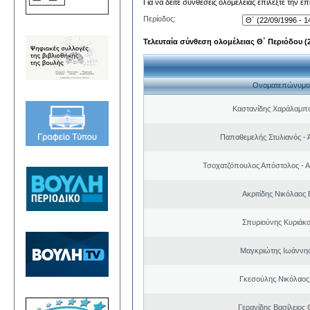
Για να δείτε συνθέσεις ολομέλειας επιλέξτε την ε
Περίοδος:
Τελευταία σύνθεση ολομέλειας Θ΄ Περιόδου (22
Ονοματεπώνυμο
Καστανίδης Χαράλαμπ
Παπαθεμελής Στυλιανός - 
Τσοχατζόπουλος Απόστολος - 
Ακριτίδης Νικόλαος 
Σπυριούνης Κυριάκο
Μαγκριώτης Ιωάννης
Γκεσούλης Νικόλαος
Γερανίδης Βασίλειος