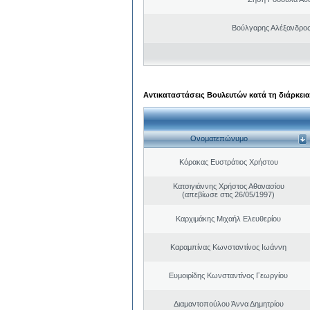
Βούλγαρης Αλέξανδρο
Αντικαταστάσεις Βουλευτών κατά τη διάρκεια
Ονοματεπώνυμο
Κόρακας Ευστράτιος Χρήστου
Κατσιγιάννης Χρήστος Αθανασίου
(απεβίωσε στις 26/05/1997)
Καρχιμάκης Μιχαήλ Ελευθερίου
Καραμπίνας Κωνσταντίνος Ιωάννη
Ευμοιρίδης Κωνσταντίνος Γεωργίου
Διαμαντοπούλου Άννα Δημητρίου