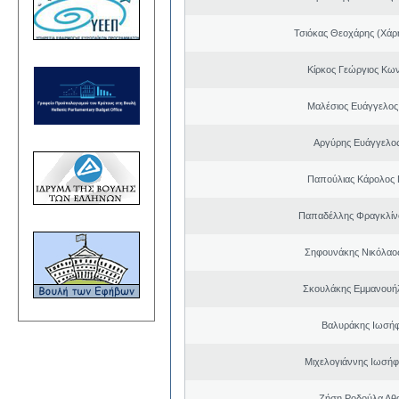
Τσιόκας Θεοχάρης (Χάρη
Κίρκος Γεώργιος Κων
Μαλέσιος Ευάγγελος
Αργύρης Ευάγγελο
Παπούλιας Κάρολος 
Παπαδέλλης Φραγκλίν
Σηφουνάκης Νικόλαο
Σκουλάκης Εμμανουή
Βαλυράκης Ιωσήφ
Μιχελογιάννης Ιωσήφ
Ζήση Ροδούλα Αθ