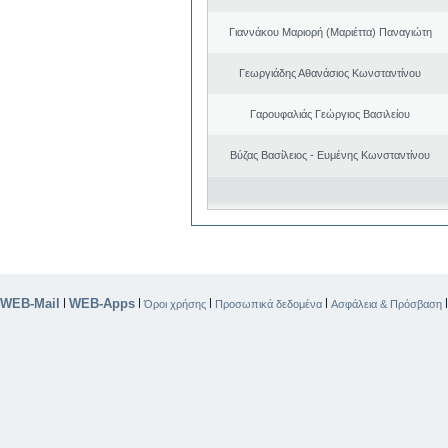
Γιαννάκου Μαριορή (Μαριέττα) Παναγιώτη
Γεωργιάδης Αθανάσιος Κωνσταντίνου
Γαρουφαλιάς Γεώργιος Βασιλείου
Βύζας Βασίλειος - Ευμένης Κωνσταντίνου
WEB-Mail
WEB-Apps
|
|
|
|
Όροι χρήσης
Προσωπικά δεδομένα
Ασφάλεια & Πρόσβαση