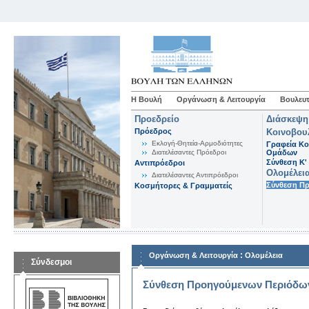
Η Βουλή
Οργάνωση & Λειτουργία
Βουλευτ
Προεδρείο
Διάσκεψη
Πρόεδρος
Κοινοβου
Εκλογή-Θητεία-Αρμοδιότητες
Γραφεία Κο
Διατελέσαντες Πρόεδροι
Ομάδων
Σύνθεση K'
Αντιπρόεδροι
Ολομέλει
Διατελέσαντες Αντιπρόεδροι
Σύνθεση Π
Κοσμήτορες & Γραμματείς
:
Οργάνωση & Λειτουργία
Ολομέλεια
Σύνδεσμοι
Σύνθεση Προηγούμενων Περιόδω