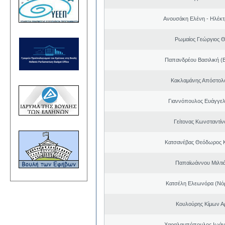
Ανουσάκη Ελένη - Ηλέκ
Ρωμαίος Γεώργιος 
Παπανδρέου Βασιλική (
Κακλαμάνης Απόστολ
Γιαννόπουλος Ευάγγελ
Γείτονας Κωνσταντίν
Κατσανέβας Θεόδωρος 
Παπαϊωάννου Μιλτιά
Κατσέλη Ελεωνόρα (Νό
Κουλούρης Κίμων Αρ
Χαραλαμπόπουλος Ιωάν