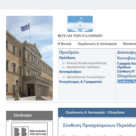
Η Βουλή
Οργάνωση & Λειτουργία
Βουλευτ
Προεδρείο
Διάσκεψη
Πρόεδρος
Κοινοβου
Εκλογή-Θητεία-Αρμοδιότητες
Γραφεία Κο
Διατελέσαντες Πρόεδροι
Ομάδων
Σύνθεση K'
Αντιπρόεδροι
Ολομέλει
Διατελέσαντες Αντιπρόεδροι
Σύνθεση Π
Κοσμήτορες & Γραμματείς
:
Οργάνωση & Λειτουργία
Ολομέλεια
Σύνδεσμοι
Σύνθεση Προηγούμενων Περιόδω