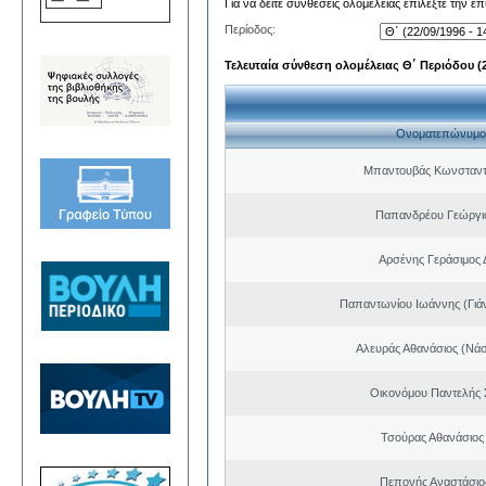
Για να δείτε συνθέσεις ολομέλειας επιλέξτε την ε
Περίοδος:
Τελευταία σύνθεση ολομέλειας Θ΄ Περιόδου (22
Ονοματεπώνυμο
Μπαντουβάς Κωνσταντ
Παπανδρέου Γεώργι
Αρσένης Γεράσιμος 
Παπαντωνίου Ιωάννης (Γιά
Αλευράς Αθανάσιος (Νάσ
Οικονόμου Παντελής
Τσούρας Αθανάσιος
Πεπονής Αναστάσιο