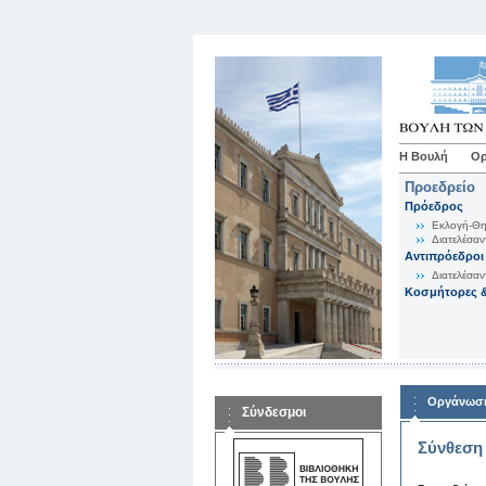
Η Βουλή
Ορ
Προεδρείο
Πρόεδρος
Εκλογή-Θη
Διατελέσαν
Αντιπρόεδροι
Διατελέσαν
Κοσμήτορες &
Οργάνωση
Σύνδεσμοι
Σύνθεση