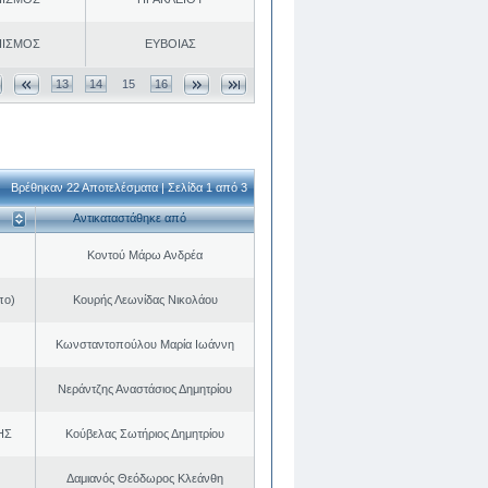
ΠΙΣΜΟΣ
ΕΥΒΟΙΑΣ
13
14
15
16
Βρέθηκαν 22 Αποτελέσματα | Σελίδα 1 από 3
Αντικαταστάθηκε από
Κοντού Μάρω Ανδρέα
πο)
Κουρής Λεωνίδας Νικολάου
Κωνσταντοπούλου Μαρία Ιωάννη
Νεράντζης Αναστάσιος Δημητρίου
ΗΣ
Κούβελας Σωτήριος Δημητρίου
Δαμιανός Θεόδωρος Κλεάνθη