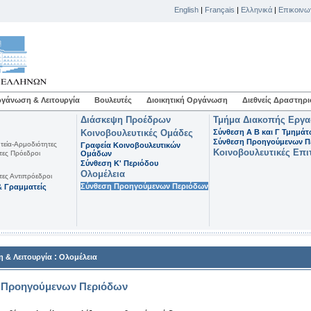
English
|
Français
|
Ελληνικά
|
Επικοινω
γάνωση & Λειτουργία
Βουλευτές
Διοικητική Οργάνωση
Διεθνείς Δραστηρι
Διάσκεψη Προέδρων
Τμήμα Διακοπής Εργ
Κοινοβουλευτικές Ομάδες
Σύνθεση Α Β και Γ Τμημά
Σύνθεση Προηγούμενων Π
τεία-Αρμοδιότητες
Γραφεία Κοινοβουλευτικών
Κοινοβουλευτικές Επι
τες Πρόεδροι
Ομάδων
Σύνθεση K' Περιόδου
Ολομέλεια
τες Αντιπρόεδροι
Σύνθεση Προηγούμενων Περιόδων
 Γραμματείς
:
 & Λειτουργία
Ολομέλεια
 Προηγούμενων Περιόδων