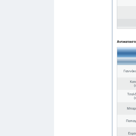
Αντικαταστά
Γιαννάκ
Κατ
(
Τσαλδ
(
Μπαρμ
Παπαγ
Ευμο