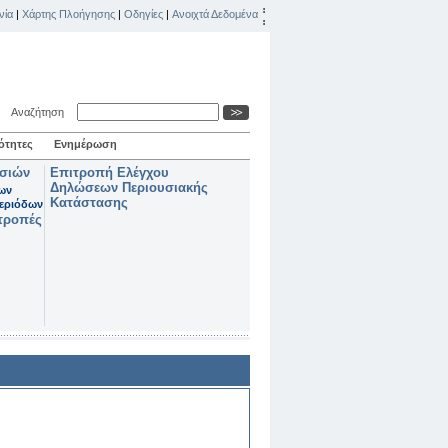
νία
|
Χάρτης Πλοήγησης
|
Οδηγίες
|
Ανοιχτά Δεδομένα
Αναζήτηση
ότητες
Ενημέρωση
ασιών
Επιτροπή Ελέγχου
Δηλώσεων Περιουσιακής
των
Κατάστασης
εριόδων
τροπές