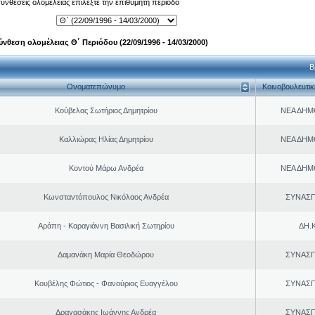
 συνθέσεις ολομέλειας επιλέξτε την επιθυμητή περίοδο
ύνθεση ολομέλειας Θ΄ Περιόδου (22/09/1996 - 14/03/2000)
Β
Ονοματεπώνυμο
Κοινοβουλευτι
Κούβελας Σωτήριος Δημητρίου
ΝΕΑ ΔΗΜ
Καλλιώρας Ηλίας Δημητρίου
ΝΕΑ ΔΗΜ
Κοντού Μάρω Ανδρέα
ΝΕΑ ΔΗΜ
Κωνσταντόπουλος Νικόλαος Ανδρέα
ΣΥΝΑΣ
Αράπη - Καραγιάννη Βασιλική Σωτηρίου
ΔΗ.Κ
Δαμανάκη Μαρία Θεοδώρου
ΣΥΝΑΣ
Κουβέλης Φώτιος - Φανούριος Ευαγγέλου
ΣΥΝΑΣ
Δραγασάκης Ιωάννης Ανδρέα
ΣΥΝΑΣ