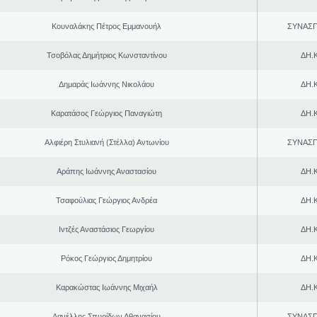
Κουναλάκης Πέτρος Εμμανουήλ
ΣΥΝΑΣ
Τσοβόλας Δημήτριος Κωνσταντίνου
ΔΗ.Κ
Δημαράς Ιωάννης Νικολάου
ΔΗ.Κ
Καρατάσος Γεώργιος Παναγιώτη
ΔΗ.Κ
Αλφιέρη Στυλιανή (Στέλλα) Αντωνίου
ΣΥΝΑΣ
Αράπης Ιωάννης Αναστασίου
ΔΗ.Κ
Τσαφούλιας Γεώργιος Ανδρέα
ΔΗ.Κ
Ιντζές Αναστάσιος Γεωργίου
ΔΗ.Κ
Ρόκος Γεώργιος Δημητρίου
ΔΗ.Κ
Καρακώστας Ιωάννης Μιχαήλ
ΔΗ.Κ
Δανέλλης Σπυρίδων Αθανασίου
ΣΥΝΑΣ