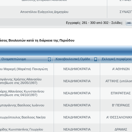
Αποστόλου Ευάγγελος Δημητρίου
ΣΥΝΑΣ
Εγγραφές: 281 - 300 από 302 - Σελίδες:
σεις Βουλευτών κατά τη διάρκεια της Περιόδου
Ονοματεπώνυμο
Κοινοβουλευτική Ομάδα
Εκλογική περιφέρεια
ου Μαριορή (Μαριέττα) Παναγιώτη
ΝΕΑ ΔΗΜΟΚΡΑΤΙΑ
Α' ΑΘΗΝΩΝ
σιγιάννης Χρήστος Αθανασίου
ΝΕΑ ΔΗΜΟΚΡΑΤΙΑ
ΑΤΤΙΚΗΣ (υπόλοι
απεβίωσε στις 26/05/1997)
άρης Αθανάσιος Κωνσταντίνου
ΝΕΑ ΔΗΜΟΚΡΑΤΙΑ
ΕΠΙΚΡΑΤΕΙΑΣ
απεβίωσε στις 04/10/1997)
παγιάννης Βασίλειος Ιωάννου
ΝΕΑ ΔΗΜΟΚΡΑΤΙΑ
Β' ΠΕΙΡΑΙΩΣ
εωργόπουλος Βασίλειος Νικήτα
ΝΕΑ ΔΗΜΟΚΡΑΤΙΑ
Α' ΘΕΣΣΑΛΟΝΙΚ
ιρίδης Κωνσταντίνος Γεωργίου
ΝΕΑ ΔΗΜΟΚΡΑΤΙΑ
ΔΡΑΜΑΣ