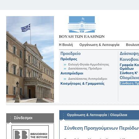
Η Βουλή
Οργάνωση & Λειτουργία
Βουλευτ
Προεδρείο
Διάσκεψη
Πρόεδρος
Κοινοβου
Εκλογή-Θητεία-Αρμοδιότητες
Γραφεία Κο
Διατελέσαντες Πρόεδροι
Ομάδων
Σύνθεση K'
Αντιπρόεδροι
Ολομέλει
Διατελέσαντες Αντιπρόεδροι
Σύνθεση Π
Κοσμήτορες & Γραμματείς
:
Οργάνωση & Λειτουργία
Ολομέλεια
Σύνδεσμοι
Σύνθεση Προηγούμενων Περιόδω