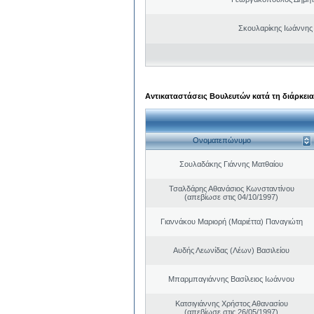
Σκουλαρίκης Ιωάννης
Αντικαταστάσεις Βουλευτών κατά τη διάρκεια
Ονοματεπώνυμο
Σουλαδάκης Γιάννης Ματθαίου
Τσαλδάρης Αθανάσιος Κωνσταντίνου
(απεβίωσε στις 04/10/1997)
Γιαννάκου Μαριορή (Μαριέττα) Παναγιώτη
Αυδής Λεωνίδας (Λέων) Βασιλείου
Μπαρμπαγιάννης Βασίλειος Ιωάννου
Κατσιγιάννης Χρήστος Αθανασίου
(απεβίωσε στις 26/05/1997)