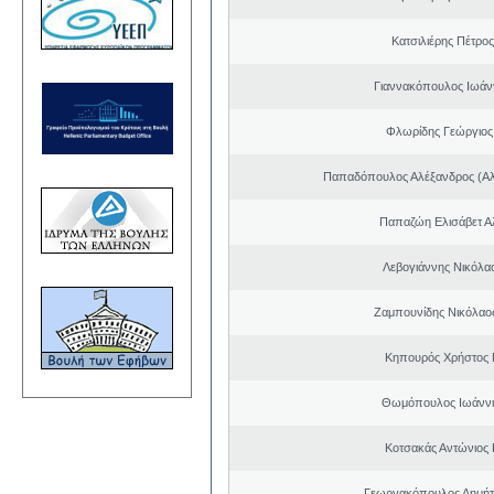
Κατσιλιέρης Πέτρο
Γιαννακόπουλος Ιωάν
Φλωρίδης Γεώργιος 
Παπαδόπουλος Αλέξανδρος (Αλ
Παπαζώη Ελισάβετ Α
Λεβογιάννης Νικόλα
Ζαμπουνίδης Νικόλαος
Κηπουρός Χρήστος 
Θωμόπουλος Ιωάννη
Κοτσακάς Αντώνιος 
Γεωργακόπουλος Δημήτ