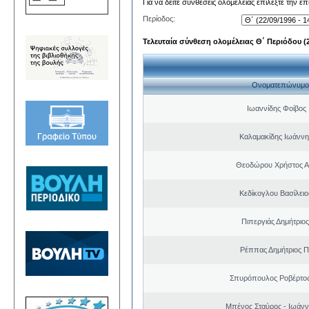
Για να δείτε συνθέσεις ολομέλειας επιλέξτε την ε
Περίοδος:
Τελευταία σύνθεση ολομέλειας Θ΄ Περιόδου (22
Ονοματεπώνυμο
Ιωαννίδης Φοίβος
Καλαμακίδης Ιωάννη
Θεοδώρου Χρήστος Α
Κεδίκογλου Βασίλει
Πιπεργιάς Δημήτριο
Ρέππας Δημήτριος 
Σπυρόπουλος Ροβέρτο
Μπένος Σταύρος - Ιωάν