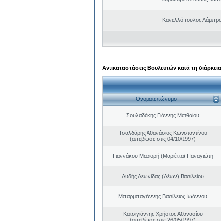
Κανελλόπουλος Λάμπρο
Αντικαταστάσεις Βουλευτών κατά τη διάρκεια
Ονοματεπώνυμο
Σουλαδάκης Γιάννης Ματθαίου
Τσαλδάρης Αθανάσιος Κωνσταντίνου
(απεβίωσε στις 04/10/1997)
Γιαννάκου Μαριορή (Μαριέττα) Παναγιώτη
Αυδής Λεωνίδας (Λέων) Βασιλείου
Μπαρμπαγιάννης Βασίλειος Ιωάννου
Κατσιγιάννης Χρήστος Αθανασίου
(απεβίωσε στις 26/05/1997)