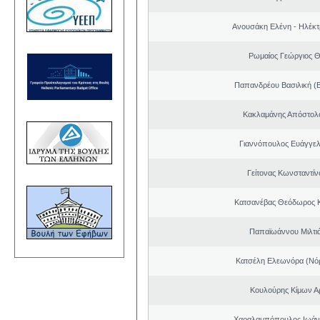
Ανουσάκη Ελένη - Ηλέκ
Ρωμαίος Γεώργιος 
Παπανδρέου Βασιλική (
Κακλαμάνης Απόστολ
Γιαννόπουλος Ευάγγελ
Γείτονας Κωνσταντίν
Κατσανέβας Θεόδωρος 
Παπαϊωάννου Μιλτιά
Κατσέλη Ελεωνόρα (Νό
Κουλούρης Κίμων Αρ
Χαραλαμπόπουλος Ιωάν