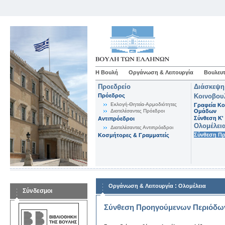
Η Βουλή
Οργάνωση & Λειτουργία
Βουλευτ
Προεδρείο
Διάσκεψη
Πρόεδρος
Κοινοβου
Εκλογή-Θητεία-Αρμοδιότητες
Γραφεία Κο
Διατελέσαντες Πρόεδροι
Ομάδων
Σύνθεση K'
Αντιπρόεδροι
Ολομέλει
Διατελέσαντες Αντιπρόεδροι
Σύνθεση Π
Κοσμήτορες & Γραμματείς
:
Οργάνωση & Λειτουργία
Ολομέλεια
Σύνδεσμοι
Σύνθεση Προηγούμενων Περιόδω