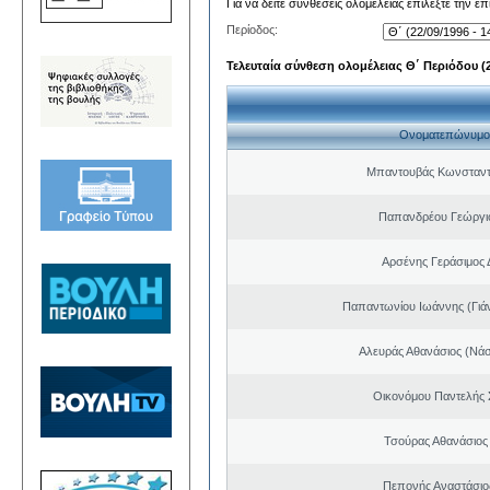
Για να δείτε συνθέσεις ολομέλειας επιλέξτε την ε
Περίοδος:
Τελευταία σύνθεση ολομέλειας Θ΄ Περιόδου (22
Ονοματεπώνυμο
Μπαντουβάς Κωνσταντ
Παπανδρέου Γεώργι
Αρσένης Γεράσιμος 
Παπαντωνίου Ιωάννης (Γιά
Αλευράς Αθανάσιος (Νάσ
Οικονόμου Παντελής
Τσούρας Αθανάσιος
Πεπονής Αναστάσιο