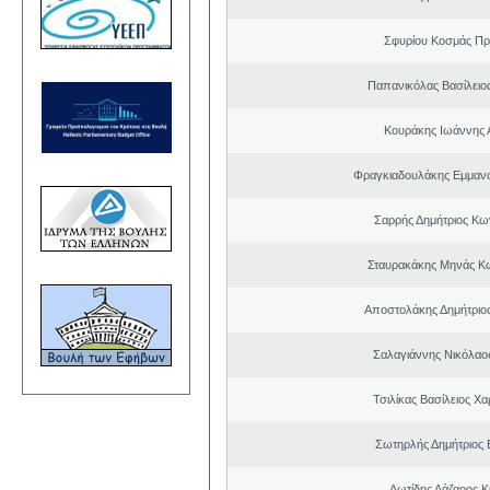
Σφυρίου Κοσμάς Π
Παπανικόλας Βασίλειο
Κουράκης Ιωάννης 
Φραγκιαδουλάκης Εμμαν
Σαρρής Δημήτριος Κω
Σταυρακάκης Μηνάς Κ
Αποστολάκης Δημήτριο
Σαλαγιάννης Νικόλαος
Τσιλίκας Βασίλειος Χ
Σωτηρλής Δημήτριος
Λωτίδης Λάζαρος Κ