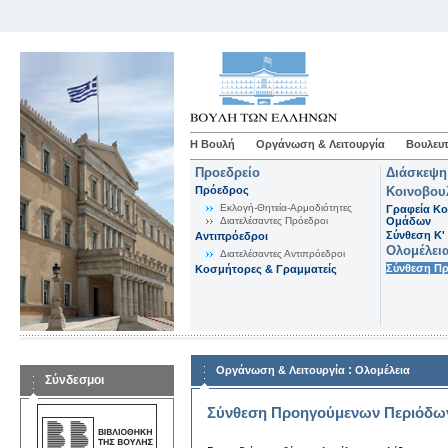
Η Βουλή
Οργάνωση & Λειτουργία
Βουλευτ
Προεδρείο
Διάσκεψη
Πρόεδρος
Κοινοβου
Εκλογή-Θητεία-Αρμοδιότητες
Γραφεία Κο
Διατελέσαντες Πρόεδροι
Ομάδων
Σύνθεση K'
Αντιπρόεδροι
Ολομέλει
Διατελέσαντες Αντιπρόεδροι
Σύνθεση Π
Κοσμήτορες & Γραμματείς
:
Οργάνωση & Λειτουργία
Ολομέλεια
Σύνδεσμοι
Σύνθεση Προηγούμενων Περιόδω