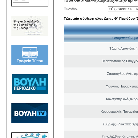
Για να δείτε συνθέσεις ολομέλειας επιλέξτε την ε
Περίοδος:
Τελευταία σύνθεση ολομέλειας Θ΄ Περιόδου (22
Ονοματεπώνυμο
Τζανής Λεωνίδας Γ
Βλασσόπουλος Ευάγγελ
Σαατσόγλου Ανέστη
Φουντάς Παρασκευάς
Καλαφάτης Αλέξανδρ
Κουρουμπλής Παναγιώτη
Σμυρλής - Λιακατάς Χρ
Σκανδαλίδης Κωνσταντί