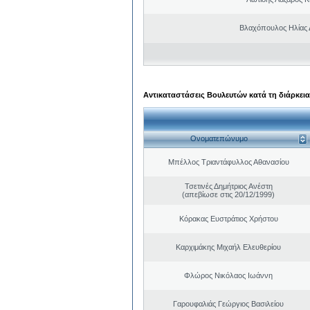
Βλαχόπουλος Ηλίας 
Αντικαταστάσεις Βουλευτών κατά τη διάρκεια
Ονοματεπώνυμο
Μπέλλος Τριαντάφυλλος Αθανασίου
Τσετινές Δημήτριος Ανέστη
(απεβίωσε στις 20/12/1999)
Κόρακας Ευστράτιος Χρήστου
Καρχιμάκης Μιχαήλ Ελευθερίου
Φλώρος Νικόλαος Ιωάννη
Γαρουφαλιάς Γεώργιος Βασιλείου