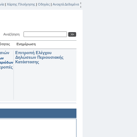
νία
|
Χάρτης Πλοήγησης
|
Οδηγίες
|
Ανοιχτά Δεδομένα
Αναζήτηση
ότητες
Ενημέρωση
ασιών
Επιτροπή Ελέγχου
Δηλώσεων Περιουσιακής
των
Κατάστασης
εριόδων
τροπές