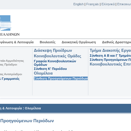
English
|
Français
|
Ελληνικά
|
Επικοινω
γάνωση & Λειτουργία
Βουλευτές
Διοικητική Οργάνωση
Διεθνείς Δραστηρι
Διάσκεψη Προέδρων
Τμήμα Διακοπής Εργ
Κοινοβουλευτικές Ομάδες
Σύνθεση Α Β και Γ Τμημά
Σύνθεση Προηγούμενων Π
τεία-Αρμοδιότητες
Γραφεία Κοινοβουλευτικών
Κοινοβουλευτικές Επι
τες Πρόεδροι
Ομάδων
Σύνθεση K' Περιόδου
Ολομέλεια
τες Αντιπρόεδροι
Σύνθεση Προηγούμενων Περιόδων
 Γραμματείς
:
 & Λειτουργία
Ολομέλεια
 Προηγούμενων Περιόδων