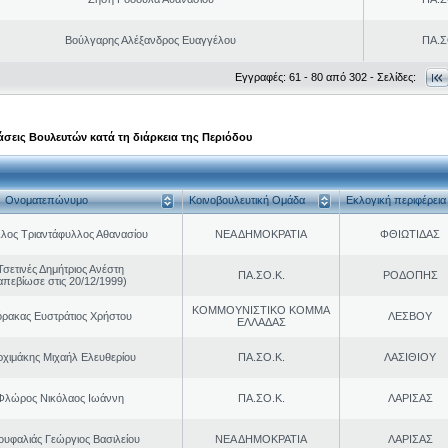
Βούλγαρης Αλέξανδρος Ευαγγέλου
ΠΑ.Σ
Εγγραφές: 61 - 80 από 302 - Σελίδες:
σεις Βουλευτών κατά τη διάρκεια της Περιόδου
Ονοματεπώνυμο
Κοινοβουλευτική Ομάδα
Εκλογική περιφέρεια
λος Τριαντάφυλλος Αθανασίου
ΝΕΑ ΔΗΜΟΚΡΑΤΙΑ
ΦΘΙΩΤΙΔΑΣ
Τσετινές Δημήτριος Ανέστη
ΠΑ.ΣΟ.Κ.
ΡΟΔΟΠΗΣ
απεβίωσε στις 20/12/1999)
ΚΟΜΜΟΥΝΙΣΤΙΚΟ ΚΟΜΜΑ
ρακας Ευστράτιος Χρήστου
ΛΕΣΒΟΥ
ΕΛΛΑΔΑΣ
ρχιμάκης Μιχαήλ Ελευθερίου
ΠΑ.ΣΟ.Κ.
ΛΑΣΙΘΙΟΥ
Φλώρος Νικόλαος Ιωάννη
ΠΑ.ΣΟ.Κ.
ΛΑΡΙΣΑΣ
ουφαλιάς Γεώργιος Βασιλείου
ΝΕΑ ΔΗΜΟΚΡΑΤΙΑ
ΛΑΡΙΣΑΣ