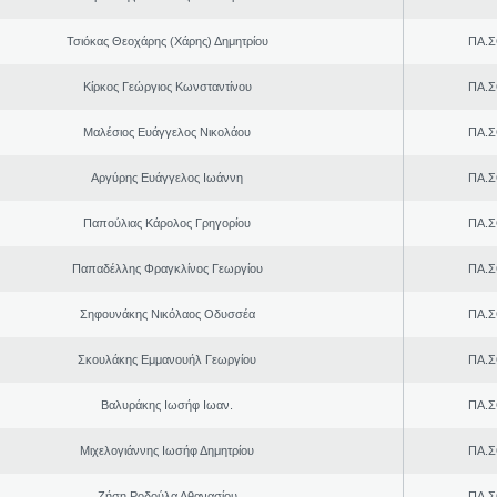
Τσιόκας Θεοχάρης (Χάρης) Δημητρίου
ΠΑ.Σ
Κίρκος Γεώργιος Κωνσταντίνου
ΠΑ.Σ
Μαλέσιος Ευάγγελος Νικολάου
ΠΑ.Σ
Αργύρης Ευάγγελος Ιωάννη
ΠΑ.Σ
Παπούλιας Κάρολος Γρηγορίου
ΠΑ.Σ
Παπαδέλλης Φραγκλίνος Γεωργίου
ΠΑ.Σ
Σηφουνάκης Νικόλαος Οδυσσέα
ΠΑ.Σ
Σκουλάκης Εμμανουήλ Γεωργίου
ΠΑ.Σ
Βαλυράκης Ιωσήφ Ιωαν.
ΠΑ.Σ
Μιχελογιάννης Ιωσήφ Δημητρίου
ΠΑ.Σ
Ζήση Ροδούλα Αθανασίου
ΠΑ.Σ