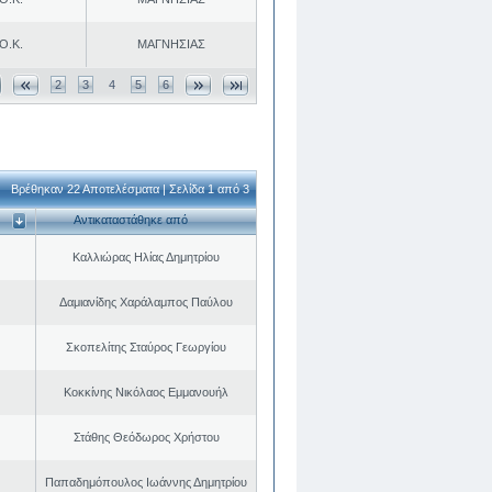
Ο.Κ.
ΜΑΓΝΗΣΙΑΣ
2
3
4
5
6
Βρέθηκαν 22 Αποτελέσματα | Σελίδα 1 από 3
Αντικαταστάθηκε από
Καλλιώρας Ηλίας Δημητρίου
Δαμιανίδης Χαράλαμπος Παύλου
Σκοπελίτης Σταύρος Γεωργίου
Κοκκίνης Νικόλαος Εμμανουήλ
Στάθης Θεόδωρος Χρήστου
Παπαδημόπουλος Ιωάννης Δημητρίου