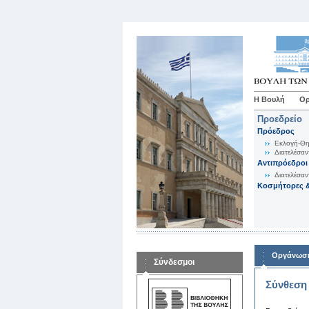
Η Βουλή
Ορ
Προεδρείο
Πρόεδρος
Εκλογή-Θη
Διατελέσαν
Αντιπρόεδροι
Διατελέσαν
Κοσμήτορες &
Οργάνωση
Σύνδεσμοι
Σύνθεση