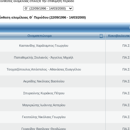
 συνθέσεις ολομέλειας επιλέξτε την επιθυμητή περίοδο
ύνθεση ολομέλειας Θ΄ Περιόδου (22/09/1996 - 14/03/2000)
Ονοματεπώνυμο
Κοινοβουλευτι
Καστανίδης Χαράλαμπος Γεωργίου
ΠΑ.Σ
Παπαθεμελής Στυλιανός - Άγγελος Μιχαήλ
ΠΑ.Σ
Τσοχατζόπουλος Απόστολος - Αθανάσιος Ευαγγέλου
ΠΑ.Σ
Ακριτίδης Νικόλαος Βασιλείου
ΠΑ.Σ
Σπυριούνης Κυριάκος Πέτρου
ΠΑ.Σ
Μαγκριώτης Ιωάννης Αστερίου
ΠΑ.Σ
Γκεσούλης Νικόλαος Γεωργίου
ΠΑ.Σ
Γερανίδης Βασίλειος Θεοδώρου
ΠΑ.Σ