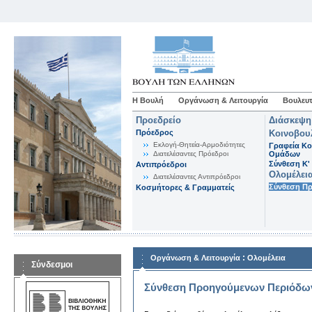
Η Βουλή
Οργάνωση & Λειτουργία
Βουλευτ
Προεδρείο
Διάσκεψη
Πρόεδρος
Κοινοβου
Εκλογή-Θητεία-Αρμοδιότητες
Γραφεία Κο
Διατελέσαντες Πρόεδροι
Ομάδων
Σύνθεση K'
Αντιπρόεδροι
Ολομέλει
Διατελέσαντες Αντιπρόεδροι
Σύνθεση Π
Κοσμήτορες & Γραμματείς
:
Οργάνωση & Λειτουργία
Ολομέλεια
Σύνδεσμοι
Σύνθεση Προηγούμενων Περιόδω