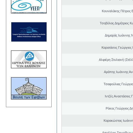
Κουναλάκης Πέτρος 
Τσοβόλας Δημήτριος Κ
Δημαράς Ιωάννης 
Καρατάσος Γεώργιος
Αλφιέρη Στυλιανή (Στέλ
Αράπης Ιωάννης Αν
Τσαφούλιας Γεώργιο
Ιντζές Αναστάσιος 
Ρόκος Γεώργιος Δη
Καρακώστας Ιωάννη
Δανέλλης Σπυρίδων 