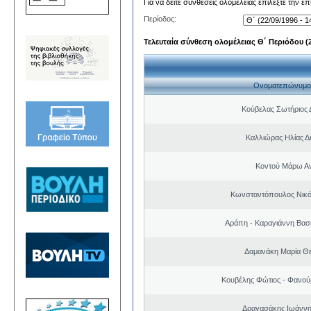
Για να δείτε συνθέσεις ολομέλειας επιλέξτε την ε
Περίοδος:
Τελευταία σύνθεση ολομέλειας Θ΄ Περιόδου (22
Ονοματεπώνυμο
Κούβελας Σωτήριος 
Καλλιώρας Ηλίας Δ
Κοντού Μάρω Α
Κωνσταντόπουλος Νικό
Αράπη - Καραγιάννη Βασι
Δαμανάκη Μαρία Θ
Κουβέλης Φώτιος - Φανού
Δραγασάκης Ιωάννη