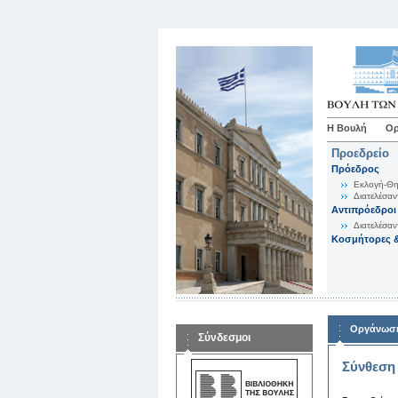
Η Βουλή
Ορ
Προεδρείο
Πρόεδρος
Εκλογή-Θη
Διατελέσαν
Αντιπρόεδροι
Διατελέσαν
Κοσμήτορες &
Οργάνωση
Σύνδεσμοι
Σύνθεση