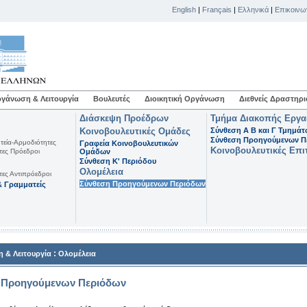
English
|
Français
|
Ελληνικά
|
Επικοινω
γάνωση & Λειτουργία
Βουλευτές
Διοικητική Οργάνωση
Διεθνείς Δραστηρι
Διάσκεψη Προέδρων
Τμήμα Διακοπής Εργ
Κοινοβουλευτικές Ομάδες
Σύνθεση Α Β και Γ Τμημά
Σύνθεση Προηγούμενων Π
τεία-Αρμοδιότητες
Γραφεία Κοινοβουλευτικών
Κοινοβουλευτικές Επι
τες Πρόεδροι
Ομάδων
Σύνθεση K' Περιόδου
Ολομέλεια
τες Αντιπρόεδροι
Σύνθεση Προηγούμενων Περιόδων
 Γραμματείς
:
 & Λειτουργία
Ολομέλεια
 Προηγούμενων Περιόδων