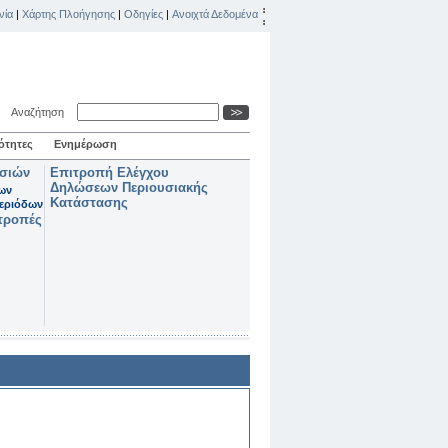
νία
|
Χάρτης Πλοήγησης
|
Οδηγίες
|
Ανοιχτά Δεδομένα
Αναζήτηση
ότητες
Ενημέρωση
ασιών
Επιτροπή Ελέγχου
Δηλώσεων Περιουσιακής
των
Κατάστασης
εριόδων
τροπές