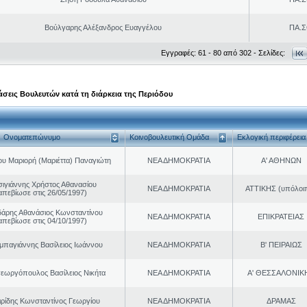
Βούλγαρης Αλέξανδρος Ευαγγέλου
ΠΑ.Σ
Εγγραφές: 61 - 80 από 302 - Σελίδες:
σεις Βουλευτών κατά τη διάρκεια της Περιόδου
Ονοματεπώνυμο
Κοινοβουλευτική Ομάδα
Εκλογική περιφέρεια
ου Μαριορή (Μαριέττα) Παναγιώτη
ΝΕΑ ΔΗΜΟΚΡΑΤΙΑ
Α' ΑΘΗΝΩΝ
σιγιάννης Χρήστος Αθανασίου
ΝΕΑ ΔΗΜΟΚΡΑΤΙΑ
ΑΤΤΙΚΗΣ (υπόλοι
απεβίωσε στις 26/05/1997)
άρης Αθανάσιος Κωνσταντίνου
ΝΕΑ ΔΗΜΟΚΡΑΤΙΑ
ΕΠΙΚΡΑΤΕΙΑΣ
απεβίωσε στις 04/10/1997)
παγιάννης Βασίλειος Ιωάννου
ΝΕΑ ΔΗΜΟΚΡΑΤΙΑ
Β' ΠΕΙΡΑΙΩΣ
εωργόπουλος Βασίλειος Νικήτα
ΝΕΑ ΔΗΜΟΚΡΑΤΙΑ
Α' ΘΕΣΣΑΛΟΝΙΚ
ιρίδης Κωνσταντίνος Γεωργίου
ΝΕΑ ΔΗΜΟΚΡΑΤΙΑ
ΔΡΑΜΑΣ