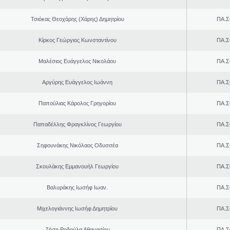
Τσιόκας Θεοχάρης (Χάρης) Δημητρίου
ΠΑ.Σ
Κίρκος Γεώργιος Κωνσταντίνου
ΠΑ.Σ
Μαλέσιος Ευάγγελος Νικολάου
ΠΑ.Σ
Αργύρης Ευάγγελος Ιωάννη
ΠΑ.Σ
Παπούλιας Κάρολος Γρηγορίου
ΠΑ.Σ
Παπαδέλλης Φραγκλίνος Γεωργίου
ΠΑ.Σ
Σηφουνάκης Νικόλαος Οδυσσέα
ΠΑ.Σ
Σκουλάκης Εμμανουήλ Γεωργίου
ΠΑ.Σ
Βαλυράκης Ιωσήφ Ιωαν.
ΠΑ.Σ
Μιχελογιάννης Ιωσήφ Δημητρίου
ΠΑ.Σ
Ζήση Ροδούλα Αθανασίου
ΠΑ.Σ