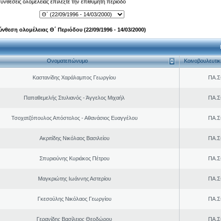
 συνθέσεις ολομέλειας επιλέξτε την επιθυμητή περίοδο
ύνθεση ολομέλειας Θ΄ Περιόδου (22/09/1996 - 14/03/2000)
Ονοματεπώνυμο
Κοινοβουλευτι
Καστανίδης Χαράλαμπος Γεωργίου
ΠΑ.Σ
Παπαθεμελής Στυλιανός - Άγγελος Μιχαήλ
ΠΑ.Σ
Τσοχατζόπουλος Απόστολος - Αθανάσιος Ευαγγέλου
ΠΑ.Σ
Ακριτίδης Νικόλαος Βασιλείου
ΠΑ.Σ
Σπυριούνης Κυριάκος Πέτρου
ΠΑ.Σ
Μαγκριώτης Ιωάννης Αστερίου
ΠΑ.Σ
Γκεσούλης Νικόλαος Γεωργίου
ΠΑ.Σ
Γερανίδης Βασίλειος Θεοδώρου
ΠΑ.Σ