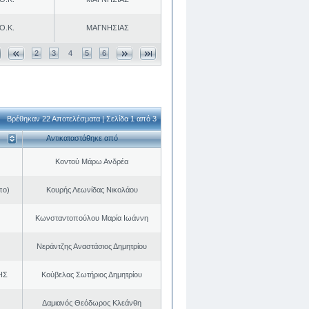
Ο.Κ.
ΜΑΓΝΗΣΙΑΣ
2
3
4
5
6
Βρέθηκαν 22 Αποτελέσματα | Σελίδα 1 από 3
Αντικαταστάθηκε από
Κοντού Μάρω Ανδρέα
πο)
Κουρής Λεωνίδας Νικολάου
Κωνσταντοπούλου Μαρία Ιωάννη
Νεράντζης Αναστάσιος Δημητρίου
ΗΣ
Κούβελας Σωτήριος Δημητρίου
Δαμιανός Θεόδωρος Κλεάνθη