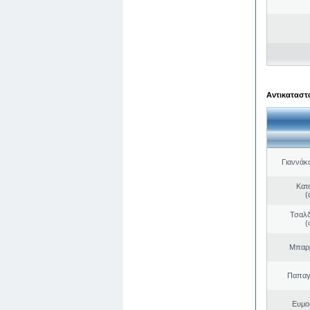
Αντικαταστά
Γιαννάκ
Κατ
(
Τσαλδ
(
Μπαρμ
Παπαγ
Ευμο