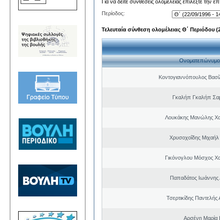
Για να δείτε συνθέσεις ολομέλειας επιλέξτε την ε
Περίοδος:
Τελευταία σύνθεση ολομέλειας Θ΄ Περιόδου (22
Ονοματεπώνυμο
Κοντογιαννόπουλος Βασίλ
Γκαλήπ Γκαλήπ Σα
Λουκάκης Μανώλης Χ
Χρυσοχοΐδης Μιχαήλ 
Γικόνογλου Μόσχος Χ
Παπαδάτος Ιωάννης 
Τσερτικίδης Παντελής
Αρσένη Μαρία 