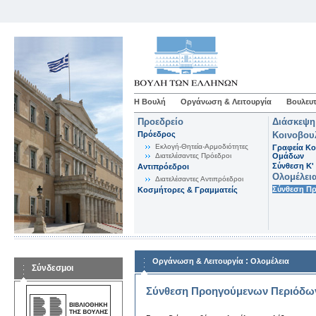
Η Βουλή
Οργάνωση & Λειτουργία
Βουλευτ
Προεδρείο
Διάσκεψη
Πρόεδρος
Κοινοβου
Εκλογή-Θητεία-Αρμοδιότητες
Γραφεία Κο
Διατελέσαντες Πρόεδροι
Ομάδων
Σύνθεση K'
Αντιπρόεδροι
Ολομέλει
Διατελέσαντες Αντιπρόεδροι
Σύνθεση Π
Κοσμήτορες & Γραμματείς
:
Οργάνωση & Λειτουργία
Ολομέλεια
Σύνδεσμοι
Σύνθεση Προηγούμενων Περιόδω