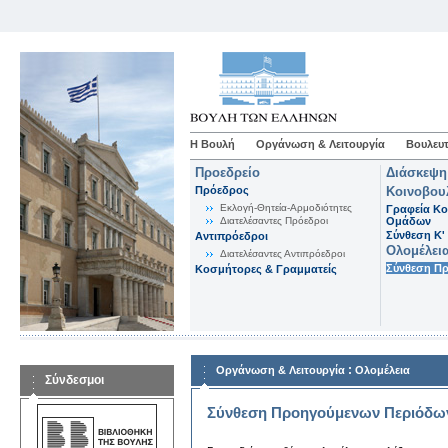
Η Βουλή
Οργάνωση & Λειτουργία
Βουλευτ
Προεδρείο
Διάσκεψη
Πρόεδρος
Κοινοβου
Εκλογή-Θητεία-Αρμοδιότητες
Γραφεία Κο
Διατελέσαντες Πρόεδροι
Ομάδων
Σύνθεση K'
Αντιπρόεδροι
Ολομέλει
Διατελέσαντες Αντιπρόεδροι
Σύνθεση Π
Κοσμήτορες & Γραμματείς
:
Οργάνωση & Λειτουργία
Ολομέλεια
Σύνδεσμοι
Σύνθεση Προηγούμενων Περιόδω