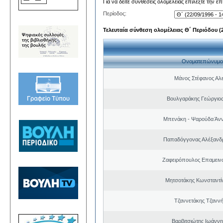
Για να δείτε συνθέσεις ολομέλειας επιλέξτε την ε
Περίοδος:
Τελευταία σύνθεση ολομέλειας Θ΄ Περιόδου (22
Ονοματεπώνυμο
Μάνος Στέφανος Αλ
Βουλγαράκης Γεώργιο
Μπενάκη - Ψαρούδα Άν
Παπαδόγγονας Αλέξανδρ
Ζαφειρόπουλος Επαμειν
Μητσοτάκης Κωνσταντί
Τζαννετάκης Τζαννή
Βαρβιτσιώτης Ιωάννη