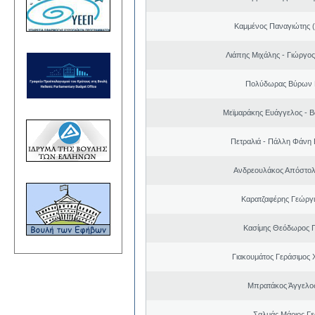
Καμμένος Παναγιώτης (
Λιάπης Μιχάλης - Γιώργο
Πολύδωρας Βύρων 
Μεϊμαράκης Ευάγγελος - Β
Πετραλιά - Πάλλη Φάνη
Ανδρεουλάκος Απόστολ
Καρατζαφέρης Γεώργ
Κασίμης Θεόδωρος 
Γιακουμάτος Γεράσιμος
Μπρατάκος Άγγελο
Σαλμάς Μάριος Γ