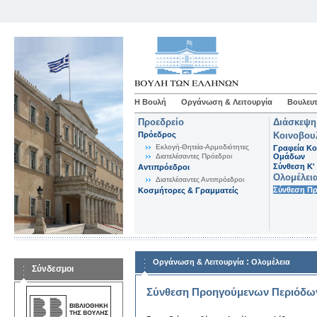
Η Βουλή
Οργάνωση & Λειτουργία
Βουλευτ
Προεδρείο
Διάσκεψη
Πρόεδρος
Κοινοβου
Εκλογή-Θητεία-Αρμοδιότητες
Γραφεία Κο
Διατελέσαντες Πρόεδροι
Ομάδων
Σύνθεση K'
Αντιπρόεδροι
Ολομέλει
Διατελέσαντες Αντιπρόεδροι
Σύνθεση Π
Κοσμήτορες & Γραμματείς
:
Οργάνωση & Λειτουργία
Ολομέλεια
Σύνδεσμοι
Σύνθεση Προηγούμενων Περιόδω