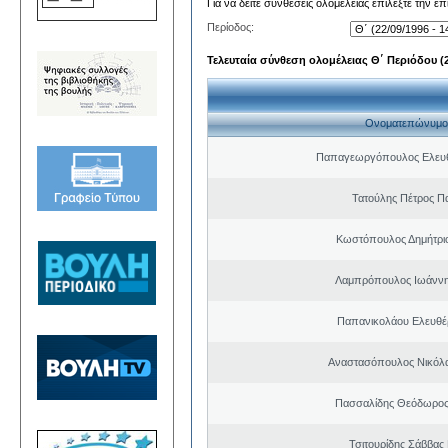
Για να δείτε συνθέσεις ολομέλειας επιλέξτε την ε
Περίοδος:
Τελευταία σύνθεση ολομέλειας Θ΄ Περιόδου (22
Ονοματεπώνυμο
Παπαγεωργόπουλος Ελευθ
Τατούλης Πέτρος Π
Κωστόπουλος Δημήτρι
Λαμπρόπουλος Ιωάννη
Παπανικολάου Ελευθέ
Αναστασόπουλος Νικόλα
Πασσαλίδης Θεόδωρος
Τσιτουρίδης Σάββας