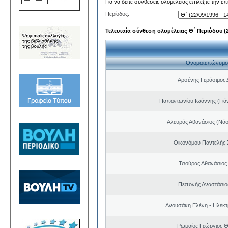
Για να δείτε συνθέσεις ολομέλειας επιλέξτε την ε
Περίοδος:
Τελευταία σύνθεση ολομέλειας Θ΄ Περιόδου (22
Ονοματεπώνυμο
Αρσένης Γεράσιμος 
Παπαντωνίου Ιωάννης (Γιά
Αλευράς Αθανάσιος (Νάσ
Οικονόμου Παντελής
Τσούρας Αθανάσιος
Πεπονής Αναστάσιο
Ανουσάκη Ελένη - Ηλέκ
Ρωμαίος Γεώργιος 