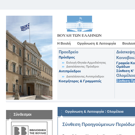
Η Βουλή
Οργάνωση & Λειτουργία
Βουλευτ
Προεδρείο
Διάσκεψη
Πρόεδρος
Κοινοβου
Εκλογή-Θητεία-Αρμοδιότητες
Γραφεία Κο
Διατελέσαντες Πρόεδροι
Ομάδων
Σύνθεση K'
Αντιπρόεδροι
Ολομέλει
Διατελέσαντες Αντιπρόεδροι
Σύνθεση Π
Κοσμήτορες & Γραμματείς
:
Οργάνωση & Λειτουργία
Ολομέλεια
Σύνδεσμοι
Σύνθεση Προηγούμενων Περιόδω