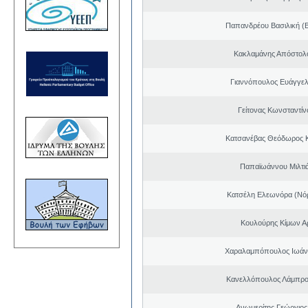
Παπανδρέου Βασιλική (
Κακλαμάνης Απόστολ
Γιαννόπουλος Ευάγγελ
Γείτονας Κωνσταντίν
Κατσανέβας Θεόδωρος 
Παπαϊωάννου Μιλτιά
Κατσέλη Ελεωνόρα (Νό
Κουλούρης Κίμων Αρ
Χαραλαμπόπουλος Ιωάν
Κανελλόπουλος Λάμπρο
Ανωμερίτης Γεώργιος