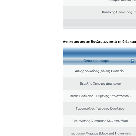
Κατσίκης Θεόδωρος Κ
Αντικαταστάσεις Βουλευτών κατά τη διάρκεια
Ονοματεπώνυμο
Αυδής Λεωνίδας (Λέων) Βασιλείου
Βερελής Χρήστος Δημητρίου
Βύζας Βασίλειος - Ευμένης Κωνσταντίνου
Γαρουφαλιάς Γεώργιος Βασιλείου
Γεωργιάδης Αθανάσιος Κωνσταντίνου
Γιαννάκου Μαριορή (Μαριέττα) Παναγιώτη