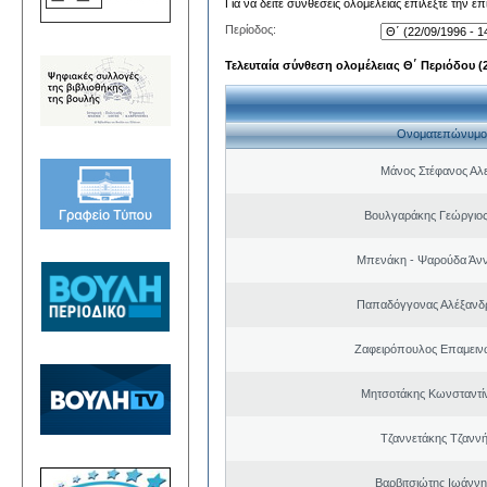
Για να δείτε συνθέσεις ολομέλειας επιλέξτε την ε
Περίοδος:
Τελευταία σύνθεση ολομέλειας Θ΄ Περιόδου (22
Ονοματεπώνυμο
Μάνος Στέφανος Αλ
Βουλγαράκης Γεώργιο
Μπενάκη - Ψαρούδα Άν
Παπαδόγγονας Αλέξανδρ
Ζαφειρόπουλος Επαμειν
Μητσοτάκης Κωνσταντί
Τζαννετάκης Τζαννή
Βαρβιτσιώτης Ιωάννη