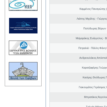
Καμμένος Παναγιώτης (
Λιάπης Μιχάλης - Γιώργο
Πολύδωρας Βύρων 
Μεϊμαράκης Ευάγγελος - Β
Πετραλιά - Πάλλη Φάνη
Ανδρεουλάκος Απόστολ
Καρατζαφέρης Γεώργ
Κασίμης Θεόδωρος 
Γιακουμάτος Γεράσιμος
Μπρατάκος Άγγελο
Σαλμάς Μάριος Γ