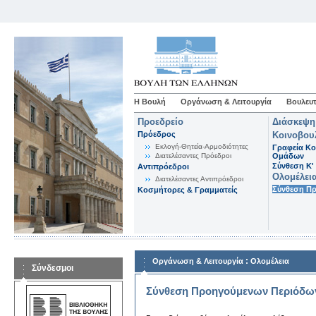
Η Βουλή
Οργάνωση & Λειτουργία
Βουλευτ
Προεδρείο
Διάσκεψη
Πρόεδρος
Κοινοβου
Εκλογή-Θητεία-Αρμοδιότητες
Γραφεία Κο
Διατελέσαντες Πρόεδροι
Ομάδων
Σύνθεση K'
Αντιπρόεδροι
Ολομέλει
Διατελέσαντες Αντιπρόεδροι
Σύνθεση Π
Κοσμήτορες & Γραμματείς
:
Οργάνωση & Λειτουργία
Ολομέλεια
Σύνδεσμοι
Σύνθεση Προηγούμενων Περιόδω