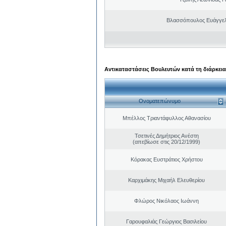
Βλασσόπουλος Ευάγγελ
Αντικαταστάσεις Βουλευτών κατά τη διάρκεια
Ονοματεπώνυμο
Μπέλλος Τριαντάφυλλος Αθανασίου
Τσετινές Δημήτριος Ανέστη
(απεβίωσε στις 20/12/1999)
Κόρακας Ευστράτιος Χρήστου
Καρχιμάκης Μιχαήλ Ελευθερίου
Φλώρος Νικόλαος Ιωάννη
Γαρουφαλιάς Γεώργιος Βασιλείου