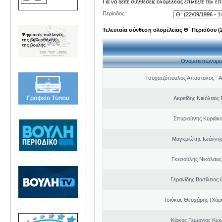
Για να δείτε συνθέσεις ολομέλειας επιλέξτε την ε
Περίοδος:
Τελευταία σύνθεση ολομέλειας Θ΄ Περιόδου (22
Ονοματεπώνυμο
Τσοχατζόπουλος Απόστολος - 
Ακριτίδης Νικόλαος 
Σπυριούνης Κυριάκο
Μαγκριώτης Ιωάννης
Γκεσούλης Νικόλαος
Γερανίδης Βασίλειος
Τσιόκας Θεοχάρης (Χάρη
Κίρκος Γεώργιος Κων