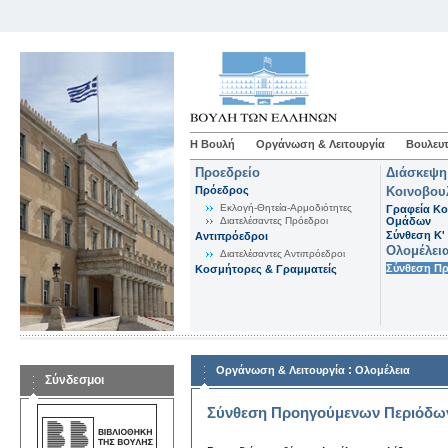
Η Βουλή
Οργάνωση & Λειτουργία
Βουλευτ
Προεδρείο
Διάσκεψη
Πρόεδρος
Κοινοβου
Εκλογή-Θητεία-Αρμοδιότητες
Γραφεία Κο
Διατελέσαντες Πρόεδροι
Ομάδων
Σύνθεση K'
Αντιπρόεδροι
Ολομέλει
Διατελέσαντες Αντιπρόεδροι
Σύνθεση Π
Κοσμήτορες & Γραμματείς
:
Οργάνωση & Λειτουργία
Ολομέλεια
Σύνδεσμοι
Σύνθεση Προηγούμενων Περιόδω