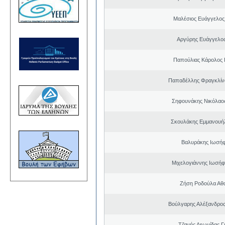
Μαλέσιος Ευάγγελος
Αργύρης Ευάγγελο
Παπούλιας Κάρολος 
Παπαδέλλης Φραγκλίν
Σηφουνάκης Νικόλαο
Σκουλάκης Εμμανουή
Βαλυράκης Ιωσήφ
Μιχελογιάννης Ιωσήφ
Ζήση Ροδούλα Αθ
Βούλγαρης Αλέξανδρο
Τζανής Λεωνίδας Γ