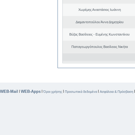
Χωρέμης Αναστάσιος Ιωάννη
Διαμαντοπούλου Άννα Δημητρίου
Βύζας Βασίλειος - Ευμένης Κωνσταντίνου
Παπαγεωργόπουλος Βασίλειος Νικήτα
WEB-Mail
WEB-Apps
|
|
|
|
Όροι χρήσης
Προσωπικά δεδομένα
Ασφάλεια & Πρόσβαση