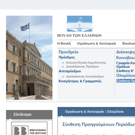
Η Βουλή
Οργάνωση & Λειτουργία
Βουλευτ
Προεδρείο
Διάσκεψη
Πρόεδρος
Κοινοβου
Εκλογή-Θητεία-Αρμοδιότητες
Γραφεία Κο
Διατελέσαντες Πρόεδροι
Ομάδων
Σύνθεση K'
Αντιπρόεδροι
Ολομέλει
Διατελέσαντες Αντιπρόεδροι
Σύνθεση Π
Κοσμήτορες & Γραμματείς
:
Οργάνωση & Λειτουργία
Ολομέλεια
Σύνδεσμοι
Σύνθεση Προηγούμενων Περιόδω