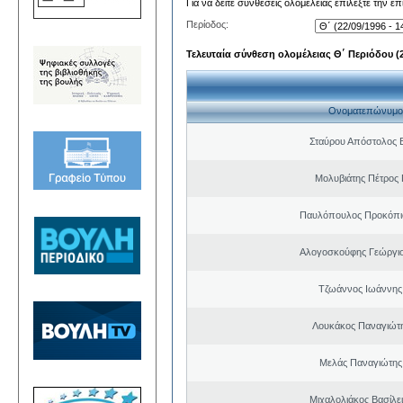
Για να δείτε συνθέσεις ολομέλειας επιλέξτε την ε
Περίοδος:
Τελευταία σύνθεση ολομέλειας Θ΄ Περιόδου (22
Ονοματεπώνυμο
Σταύρου Απόστολος 
Μολυβιάτης Πέτρος 
Παυλόπουλος Προκόπιο
Αλογοσκούφης Γεώργι
Τζωάννος Ιωάννης
Λουκάκος Παναγιώτ
Μελάς Παναγιώτης
Μιχαλολιάκος Βασίλε