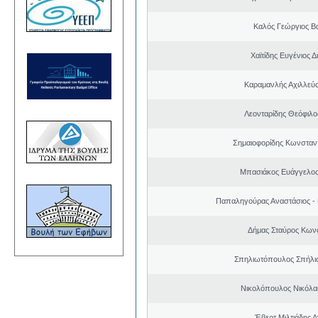
Καλός Γεώργιος Βα
Χαϊτίδης Ευγένιος Δ
Καραμανλής Αχιλλεύς
Λεονταρίδης Θεόφιλο
Σημαιοφορίδης Κωνσταντ
Μπασιάκος Ευάγγελος
Παπαληγούρας Αναστάσιος -
Δήμας Σταύρος Kων
Σπηλιωτόπουλος Σπήλι
Νικολόπουλος Νικόλα
Έβερτ Μιλτιάδης 