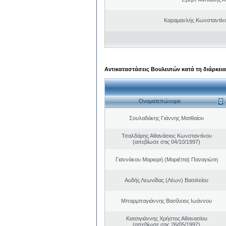
Καραμανλής Κωνσταντίν
Αντικαταστάσεις Βουλευτών κατά τη διάρκεια
Ονοματεπώνυμο
Σουλαδάκης Γιάννης Ματθαίου
Τσαλδάρης Αθανάσιος Κωνσταντίνου
(απεβίωσε στις 04/10/1997)
Γιαννάκου Μαριορή (Μαριέττα) Παναγιώτη
Αυδής Λεωνίδας (Λέων) Βασιλείου
Μπαρμπαγιάννης Βασίλειος Ιωάννου
Κατσιγιάννης Χρήστος Αθανασίου
(απεβίωσε στις 26/05/1997)