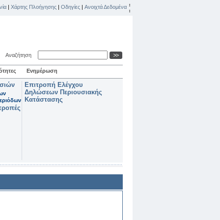
νία
|
Χάρτης Πλοήγησης
|
Οδηγίες
|
Ανοιχτά Δεδομένα
Αναζήτηση
ότητες
Ενημέρωση
ασιών
Επιτροπή Ελέγχου
Δηλώσεων Περιουσιακής
των
Κατάστασης
εριόδων
τροπές