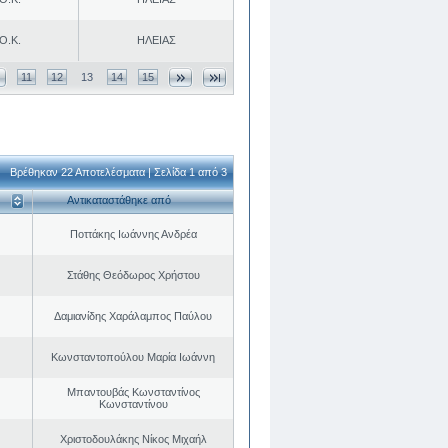
Ο.Κ.
ΗΛΕΙΑΣ
11
12
13
14
15
Βρέθηκαν 22 Αποτελέσματα | Σελίδα 1 από 3
Αντικαταστάθηκε από
Ποττάκης Ιωάννης Ανδρέα
Στάθης Θεόδωρος Χρήστου
Δαμιανίδης Χαράλαμπος Παύλου
Κωνσταντοπούλου Μαρία Ιωάννη
Μπαντουβάς Κωνσταντίνος
Κωνσταντίνου
Χριστοδουλάκης Νίκος Μιχαήλ