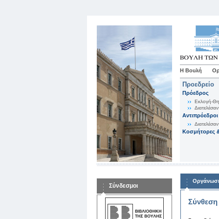
Η Βουλή
Ορ
Προεδρείο
Πρόεδρος
Εκλογή-Θη
Διατελέσαν
Αντιπρόεδροι
Διατελέσαν
Κοσμήτορες &
Οργάνωση
Σύνδεσμοι
Σύνθεση