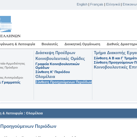
English
|
Français
|
Ελληνικά
|
Επικοινω
γάνωση & Λειτουργία
Βουλευτές
Διοικητική Οργάνωση
Διεθνείς Δραστηρι
Διάσκεψη Προέδρων
Τμήμα Διακοπής Εργ
Κοινοβουλευτικές Ομάδες
Σύνθεση Α Β και Γ Τμημά
Σύνθεση Προηγούμενων Π
τεία-Αρμοδιότητες
Γραφεία Κοινοβουλευτικών
Κοινοβουλευτικές Επι
τες Πρόεδροι
Ομάδων
Σύνθεση K' Περιόδου
Ολομέλεια
τες Αντιπρόεδροι
Σύνθεση Προηγούμενων Περιόδων
 Γραμματείς
:
 & Λειτουργία
Ολομέλεια
 Προηγούμενων Περιόδων