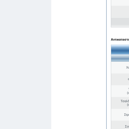
Αντικαταστά
Χ
(
Τσαλδ
(
Στ
Σο