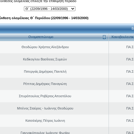
 συνθέσεις ολομέλειας επιλέξτε την επιθυμητή περίοδο
ύνθεση ολομέλειας Θ΄ Περιόδου (22/09/1996 - 14/03/2000)
Β
Ονοματεπώνυμο
Κοινοβουλευτι
Θεοδώρου Χρήστος Αλεξάνδρου
ΠΑ.Σ
Κεδίκογλου Βασίλειος Συμεών
ΠΑ.Σ
Πιπεργιάς Δημήτριος Παντελή
ΠΑ.Σ
Ρέππας Δημήτριος Παναγιώτη
ΠΑ.Σ
Σπυρόπουλος Ροβέρτος Αποστόλου
ΠΑ.Σ
Μπένος Σταύρος - Ιωάννης Θεοδώρου
ΠΑ.Σ
Κατσιλιέρης Πέτρος Ιωάννη
ΠΑ.Σ
Γιαννακόπουλος Ιωάννης Φωτίου
ΠΑ.Σ