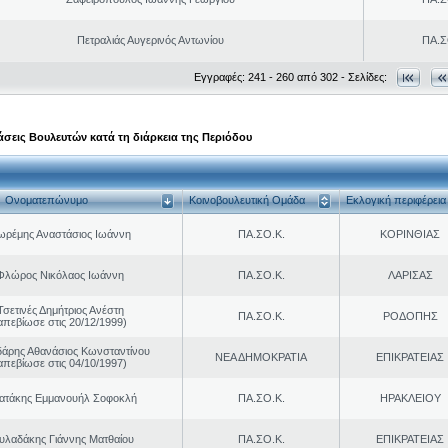
Πετραλιάς Αυγερινός Αντωνίου
ΠΑ.Σ
Εγγραφές: 241 - 260 από 302 - Σελίδες:
σεις Βουλευτών κατά τη διάρκεια της Περιόδου
Ονοματεπώνυμο
Κοινοβουλευτική Ομάδα
Εκλογική περιφέρεια
ωρέμης Αναστάσιος Ιωάννη
ΠΑ.ΣΟ.Κ.
ΚΟΡΙΝΘΙΑΣ
Φλώρος Νικόλαος Ιωάννη
ΠΑ.ΣΟ.Κ.
ΛΑΡΙΣΑΣ
Τσετινές Δημήτριος Ανέστη
ΠΑ.ΣΟ.Κ.
ΡΟΔΟΠΗΣ
απεβίωσε στις 20/12/1999)
άρης Αθανάσιος Κωνσταντίνου
ΝΕΑ ΔΗΜΟΚΡΑΤΙΑ
ΕΠΙΚΡΑΤΕΙΑΣ
απεβίωσε στις 04/10/1997)
ρατάκης Εμμανουήλ Σοφοκλή
ΠΑ.ΣΟ.Κ.
ΗΡΑΚΛΕΙΟΥ
υλαδάκης Γιάννης Ματθαίου
ΠΑ.ΣΟ.Κ.
ΕΠΙΚΡΑΤΕΙΑΣ