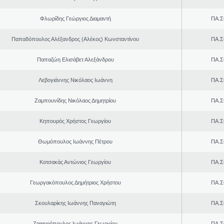
Φλωρίδης Γεώργιος Διαμαντή
ΠΑ.Σ
Παπαδόπουλος Αλέξανδρος (Αλέκος) Κωνσταντίνου
ΠΑ.Σ
Παπαζώη Ελισάβετ Αλεξάνδρου
ΠΑ.Σ
Λεβογιάννης Νικόλαος Ιωάννη
ΠΑ.Σ
Ζαμπουνίδης Νικόλαος Δημητρίου
ΠΑ.Σ
Κηπουρός Χρήστος Γεωργίου
ΠΑ.Σ
Θωμόπουλος Ιωάννης Πέτρου
ΠΑ.Σ
Κοτσακάς Αντώνιος Γεωργίου
ΠΑ.Σ
Γεωργακόπουλος Δημήτριος Χρήστου
ΠΑ.Σ
Σκουλαρίκης Ιωάννης Παναγιώτη
ΠΑ.Σ
Ζαφειρόπουλος Ιωάννης Γεωργίου
ΠΑ.Σ