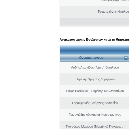
Τσιαρτσιώνης Νικόλαο
Αντικαταστάσεις Βουλευτών κατά τη διάρκεια
Ονοματεπώνυμο
Αυδής Λεωνίδας (Λέων) Βασιλείου
Βερελής Χρήστος Δημητρίου
Βύζας Βασίλειος - Ευμένης Κωνσταντίνου
Γαρουφαλιάς Γεώργιος Βασιλείου
Γεωργιάδης Αθανάσιος Κωνσταντίνου
Γιαννάκου Μαριορή (Μαριέττα) Παναγιώτη