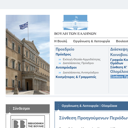
Η Βουλή
Οργάνωση & Λειτουργία
Βουλευτ
Προεδρείο
Διάσκεψη
Πρόεδρος
Κοινοβου
Εκλογή-Θητεία-Αρμοδιότητες
Γραφεία Κο
Διατελέσαντες Πρόεδροι
Ομάδων
Σύνθεση K'
Αντιπρόεδροι
Ολομέλει
Διατελέσαντες Αντιπρόεδροι
Σύνθεση Π
Κοσμήτορες & Γραμματείς
:
Οργάνωση & Λειτουργία
Ολομέλεια
Σύνδεσμοι
Σύνθεση Προηγούμενων Περιόδω