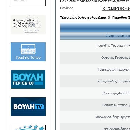
Για να δείτε συνθέσεις ολομέλειας επιλέξτε την ε
Περίοδος:
Τελευταία σύνθεση ολομέλειας Θ΄ Περιόδου (22
Ονοματεπώνυμο
Ψωμιάδης Παναγιώτης 
Ορφανός Γεώργιος 
Τζιτζικώστας Γεώργιο
Σαλαγκούδης Γεώργιος
Ρεγκούζας Αδάμ Π
Φούσας Αντώνιος Γ
Μαρκογιαννάκης Χρήστ
Νάκος Αθανάσιος 