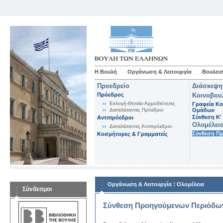
Η Βουλή
Οργάνωση & Λειτουργία
Βουλευτ
Προεδρείο
Διάσκεψη
Πρόεδρος
Κοινοβου
Εκλογή-Θητεία-Αρμοδιότητες
Γραφεία Κο
Διατελέσαντες Πρόεδροι
Ομάδων
Σύνθεση K'
Αντιπρόεδροι
Ολομέλει
Διατελέσαντες Αντιπρόεδροι
Σύνθεση Π
Κοσμήτορες & Γραμματείς
:
Οργάνωση & Λειτουργία
Ολομέλεια
Σύνδεσμοι
Σύνθεση Προηγούμενων Περιόδω