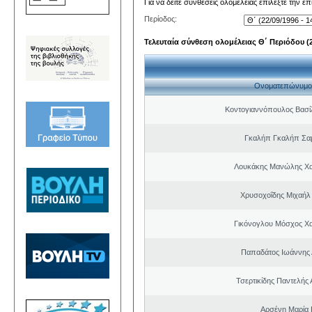
Για να δείτε συνθέσεις ολομέλειας επιλέξτε την ε
Περίοδος:
Τελευταία σύνθεση ολομέλειας Θ΄ Περιόδου (22
Ονοματεπώνυμο
Κοντογιαννόπουλος Βασίλ
Γκαλήπ Γκαλήπ Σα
Λουκάκης Μανώλης Χ
Χρυσοχοΐδης Μιχαήλ 
Γικόνογλου Μόσχος Χ
Παπαδάτος Ιωάννης 
Τσερτικίδης Παντελής
Αρσένη Μαρία 