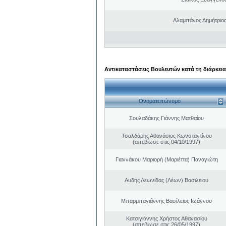
Αλαμπάνος Δημήτριο
Αντικαταστάσεις Βουλευτών κατά τη διάρκεια
Ονοματεπώνυμο
Σουλαδάκης Γιάννης Ματθαίου
Τσαλδάρης Αθανάσιος Κωνσταντίνου
(απεβίωσε στις 04/10/1997)
Γιαννάκου Μαριορή (Μαριέττα) Παναγιώτη
Αυδής Λεωνίδας (Λέων) Βασιλείου
Μπαρμπαγιάννης Βασίλειος Ιωάννου
Κατσιγιάννης Χρήστος Αθανασίου
(απεβίωσε στις 26/05/1997)