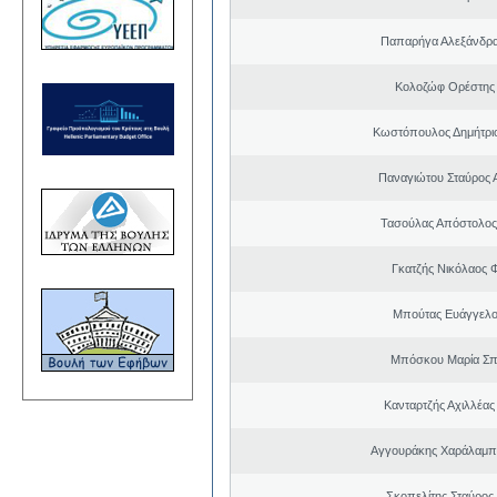
Παπαρήγα Αλεξάνδρα
Κολοζώφ Ορέστης
Κωστόπουλος Δημήτριο
Παναγιώτου Σταύρος 
Τασούλας Απόστολος
Γκατζής Νικόλαος 
Μπούτας Ευάγγελ
Μπόσκου Μαρία Σπ
Κανταρτζής Αχιλλέας
Αγγουράκης Χαράλαμπ
Σκοπελίτης Σταύρος