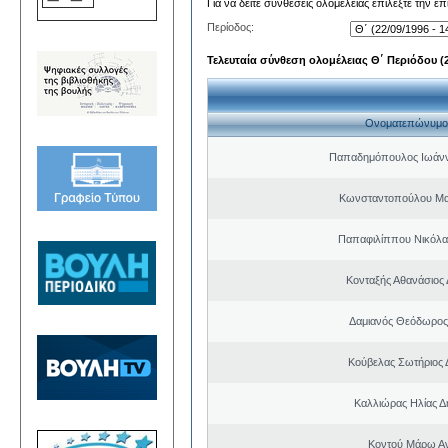
Για να δείτε συνθέσεις ολομέλειας επιλέξτε την ε
Περίοδος:
Τελευταία σύνθεση ολομέλειας Θ΄ Περιόδου (22
Ονοματεπώνυμο
Παπαδημόπουλος Ιωάνν
Κωνσταντοπούλου Μα
Παπαφιλίππου Νικόλα
Κονταξής Αθανάσιος 
Δαμιανός Θεόδωρος
Κούβελας Σωτήριος 
Καλλιώρας Ηλίας Δ
Κοντού Μάρω Α