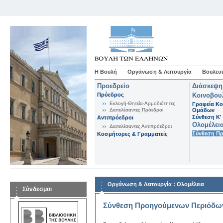
Η Βουλή
Οργάνωση & Λειτουργία
Βουλευτ
Προεδρείο
Διάσκεψη
Πρόεδρος
Κοινοβου
Εκλογή-Θητεία-Αρμοδιότητες
Γραφεία Κο
Διατελέσαντες Πρόεδροι
Ομάδων
Σύνθεση K'
Αντιπρόεδροι
Ολομέλει
Διατελέσαντες Αντιπρόεδροι
Σύνθεση Π
Κοσμήτορες & Γραμματείς
:
Οργάνωση & Λειτουργία
Ολομέλεια
Σύνδεσμοι
Σύνθεση Προηγούμενων Περιόδω