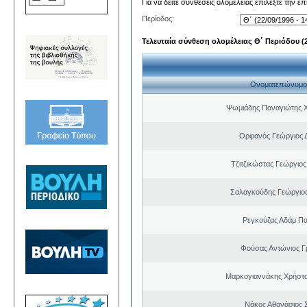
Για να δείτε συνθέσεις ολομέλειας επιλέξτε την ε
Περίοδος:
Τελευταία σύνθεση ολομέλειας Θ΄ Περιόδου (22
Ονοματεπώνυμο
Ψωμιάδης Παναγιώτης 
Ορφανός Γεώργιος 
Τζιτζικώστας Γεώργιο
Σαλαγκούδης Γεώργιος
Ρεγκούζας Αδάμ Π
Φούσας Αντώνιος Γ
Μαρκογιαννάκης Χρήστ
Νάκος Αθανάσιος 