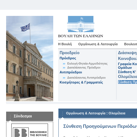
Η Βουλή
Οργάνωση & Λειτουργία
Βουλευτ
Προεδρείο
Διάσκεψη
Πρόεδρος
Κοινοβου
Εκλογή-Θητεία-Αρμοδιότητες
Γραφεία Κο
Διατελέσαντες Πρόεδροι
Ομάδων
Σύνθεση K'
Αντιπρόεδροι
Ολομέλει
Διατελέσαντες Αντιπρόεδροι
Σύνθεση Π
Κοσμήτορες & Γραμματείς
:
Οργάνωση & Λειτουργία
Ολομέλεια
Σύνδεσμοι
Σύνθεση Προηγούμενων Περιόδω