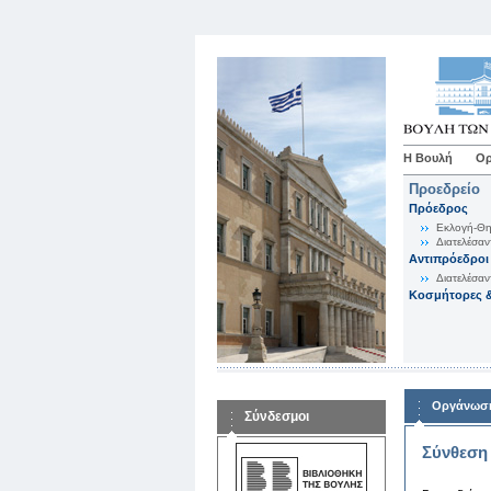
Η Βουλή
Ορ
Προεδρείο
Πρόεδρος
Εκλογή-Θη
Διατελέσαν
Αντιπρόεδροι
Διατελέσαν
Κοσμήτορες &
Οργάνωση
Σύνδεσμοι
Σύνθεση