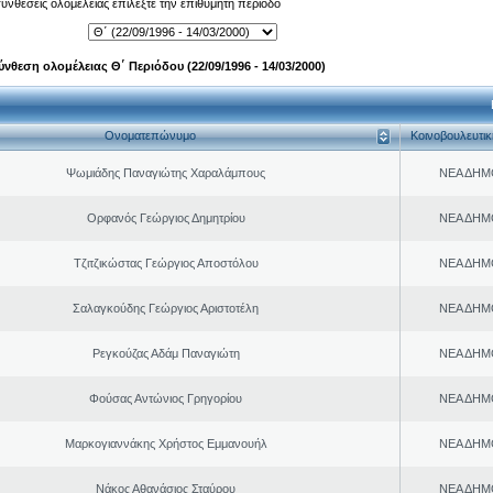
 συνθέσεις ολομέλειας επιλέξτε την επιθυμητή περίοδο
ύνθεση ολομέλειας Θ΄ Περιόδου (22/09/1996 - 14/03/2000)
Ονοματεπώνυμο
Κοινοβουλευτι
Ψωμιάδης Παναγιώτης Χαραλάμπους
ΝΕΑ ΔΗΜ
Ορφανός Γεώργιος Δημητρίου
ΝΕΑ ΔΗΜ
Τζιτζικώστας Γεώργιος Αποστόλου
ΝΕΑ ΔΗΜ
Σαλαγκούδης Γεώργιος Αριστοτέλη
ΝΕΑ ΔΗΜ
Ρεγκούζας Αδάμ Παναγιώτη
ΝΕΑ ΔΗΜ
Φούσας Αντώνιος Γρηγορίου
ΝΕΑ ΔΗΜ
Μαρκογιαννάκης Χρήστος Εμμανουήλ
ΝΕΑ ΔΗΜ
Νάκος Αθανάσιος Σταύρου
ΝΕΑ ΔΗΜ