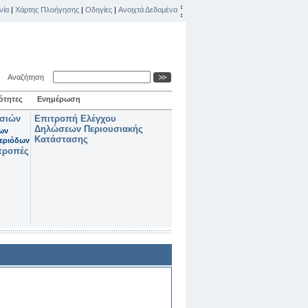
νία
|
Χάρτης Πλοήγησης
|
Οδηγίες
|
Ανοιχτά Δεδομένα
Αναζήτηση
ότητες
Ενημέρωση
ασιών
Επιτροπή Ελέγχου
Δηλώσεων Περιουσιακής
των
Κατάστασης
εριόδων
τροπές