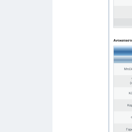
Αντικαταστά
Μπέλ
(
Κό
Κα
Γαρ