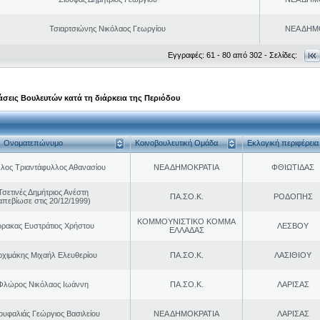
Τσιαρτσιώνης Νικόλαος Γεωργίου
ΝΕΑ ΔΗΜ
Εγγραφές: 61 - 80 από 302 - Σελίδες:
σεις Βουλευτών κατά τη διάρκεια της Περιόδου
Ονοματεπώνυμο
Κοινοβουλευτική Ομάδα
Εκλογική περιφέρεια
λος Τριαντάφυλλος Αθανασίου
ΝΕΑ ΔΗΜΟΚΡΑΤΙΑ
ΦΘΙΩΤΙΔΑΣ
Τσετινές Δημήτριος Ανέστη
ΠΑ.ΣΟ.Κ.
ΡΟΔΟΠΗΣ
απεβίωσε στις 20/12/1999)
ΚΟΜΜΟΥΝΙΣΤΙΚΟ ΚΟΜΜΑ
ρακας Ευστράτιος Χρήστου
ΛΕΣΒΟΥ
ΕΛΛΑΔΑΣ
ρχιμάκης Μιχαήλ Ελευθερίου
ΠΑ.ΣΟ.Κ.
ΛΑΣΙΘΙΟΥ
Φλώρος Νικόλαος Ιωάννη
ΠΑ.ΣΟ.Κ.
ΛΑΡΙΣΑΣ
ουφαλιάς Γεώργιος Βασιλείου
ΝΕΑ ΔΗΜΟΚΡΑΤΙΑ
ΛΑΡΙΣΑΣ