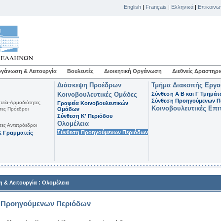
English
|
Français
|
Ελληνικά
|
Επικοινω
γάνωση & Λειτουργία
Βουλευτές
Διοικητική Οργάνωση
Διεθνείς Δραστηρι
Διάσκεψη Προέδρων
Τμήμα Διακοπής Εργ
Κοινοβουλευτικές Ομάδες
Σύνθεση Α Β και Γ Τμημά
Σύνθεση Προηγούμενων Π
τεία-Αρμοδιότητες
Γραφεία Κοινοβουλευτικών
Κοινοβουλευτικές Επι
τες Πρόεδροι
Ομάδων
Σύνθεση K' Περιόδου
Ολομέλεια
τες Αντιπρόεδροι
Σύνθεση Προηγούμενων Περιόδων
 Γραμματείς
:
 & Λειτουργία
Ολομέλεια
 Προηγούμενων Περιόδων