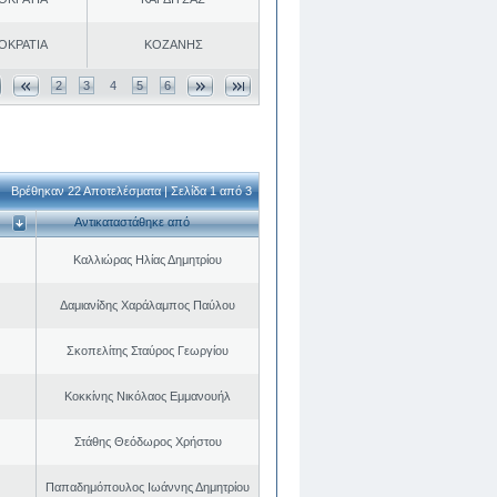
ΟΚΡΑΤΙΑ
ΚΟΖΑΝΗΣ
2
3
4
5
6
Βρέθηκαν 22 Αποτελέσματα | Σελίδα 1 από 3
Αντικαταστάθηκε από
Καλλιώρας Ηλίας Δημητρίου
Δαμιανίδης Χαράλαμπος Παύλου
Σκοπελίτης Σταύρος Γεωργίου
Κοκκίνης Νικόλαος Εμμανουήλ
Στάθης Θεόδωρος Χρήστου
Παπαδημόπουλος Ιωάννης Δημητρίου