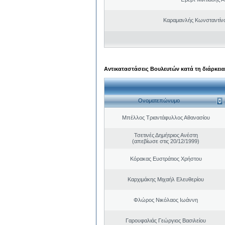
Καραμανλής Κωνσταντίν
Αντικαταστάσεις Βουλευτών κατά τη διάρκεια
Ονοματεπώνυμο
Μπέλλος Τριαντάφυλλος Αθανασίου
Τσετινές Δημήτριος Ανέστη
(απεβίωσε στις 20/12/1999)
Κόρακας Ευστράτιος Χρήστου
Καρχιμάκης Μιχαήλ Ελευθερίου
Φλώρος Νικόλαος Ιωάννη
Γαρουφαλιάς Γεώργιος Βασιλείου