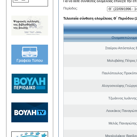
Για να δείτε συνθέσεις ολομέλειας επιλέξτε την ε
Περίοδος:
Τελευταία σύνθεση ολομέλειας Θ΄ Περιόδου (22
Ονοματεπώνυμο
Σταύρου Απόστολος 
Μολυβιάτης Πέτρος 
Παυλόπουλος Προκόπιο
Αλογοσκούφης Γεώργι
Τζωάννος Ιωάννης
Λουκάκος Παναγιώτ
Μελάς Παναγιώτης
Μιχαλολιάκος Βασίλε