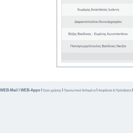
Χωρέμης Αναστάσιος Ιωάννη
Διαμαντοπούλου Άννα Δημητρίου
Βύζας Βασίλειος - Ευμένης Κωνσταντίνου
Παπαγεωργόπουλος Βασίλειος Νικήτα
WEB-Mail
WEB-Apps
|
|
|
|
Όροι χρήσης
Προσωπικά δεδομένα
Ασφάλεια & Πρόσβαση