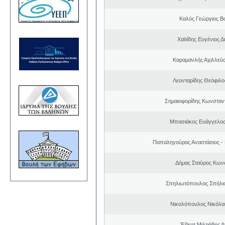
Καλός Γεώργιος Βα
Χαϊτίδης Ευγένιος Δ
Καραμανλής Αχιλλεύς
Λεονταρίδης Θεόφιλο
Σημαιοφορίδης Κωνσταντ
Μπασιάκος Ευάγγελος
Παπαληγούρας Αναστάσιος -
Δήμας Σταύρος Kων
Σπηλιωτόπουλος Σπήλι
Νικολόπουλος Νικόλα
Έβερτ Μιλτιάδης 