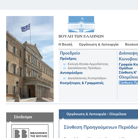
Η Βουλή
Οργάνωση & Λειτουργία
Βουλευτ
Προεδρείο
Διάσκεψη
Πρόεδρος
Κοινοβου
Εκλογή-Θητεία-Αρμοδιότητες
Γραφεία Κο
Διατελέσαντες Πρόεδροι
Ομάδων
Σύνθεση K'
Αντιπρόεδροι
Ολομέλει
Διατελέσαντες Αντιπρόεδροι
Σύνθεση Π
Κοσμήτορες & Γραμματείς
:
Οργάνωση & Λειτουργία
Ολομέλεια
Σύνδεσμοι
Σύνθεση Προηγούμενων Περιόδω