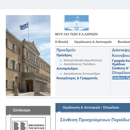
Η Βουλή
Οργάνωση & Λειτουργία
Βουλευτ
Προεδρείο
Διάσκεψη
Πρόεδρος
Κοινοβου
Εκλογή-Θητεία-Αρμοδιότητες
Γραφεία Κο
Διατελέσαντες Πρόεδροι
Ομάδων
Σύνθεση K'
Αντιπρόεδροι
Ολομέλει
Διατελέσαντες Αντιπρόεδροι
Σύνθεση Π
Κοσμήτορες & Γραμματείς
:
Οργάνωση & Λειτουργία
Ολομέλεια
Σύνδεσμοι
Σύνθεση Προηγούμενων Περιόδω