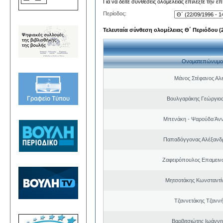
Για να δείτε συνθέσεις ολομέλειας επιλέξτε την ε
Περίοδος:
Τελευταία σύνθεση ολομέλειας Θ΄ Περιόδου (22
Ονοματεπώνυμο
Μάνος Στέφανος Αλ
Βουλγαράκης Γεώργιο
Μπενάκη - Ψαρούδα Άν
Παπαδόγγονας Αλέξανδρ
Ζαφειρόπουλος Επαμειν
Μητσοτάκης Κωνσταντί
Τζαννετάκης Τζαννή
Βαρβιτσιώτης Ιωάννη