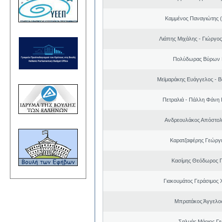
Καμμένος Παναγιώτης (
Λιάπης Μιχάλης - Γιώργο
Πολύδωρας Βύρων 
Μεϊμαράκης Ευάγγελος - Β
Πετραλιά - Πάλλη Φάνη
Ανδρεουλάκος Απόστολ
Καρατζαφέρης Γεώργ
Κασίμης Θεόδωρος 
Γιακουμάτος Γεράσιμος
Μπρατάκος Άγγελο
Σαλμάς Μάριος Γ