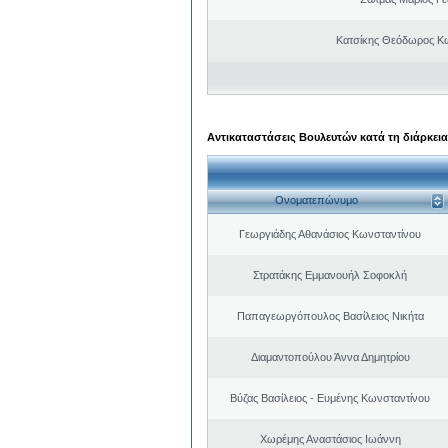
Κατσίκης Θεόδωρος Κ
Αντικαταστάσεις Βουλευτών κατά τη διάρκεια
Ονοματεπώνυμο
Γεωργιάδης Αθανάσιος Κωνσταντίνου
Στρατάκης Εμμανουήλ Σοφοκλή
Παπαγεωργόπουλος Βασίλειος Νικήτα
Διαμαντοπούλου Άννα Δημητρίου
Βύζας Βασίλειος - Ευμένης Κωνσταντίνου
Χωρέμης Αναστάσιος Ιωάννη