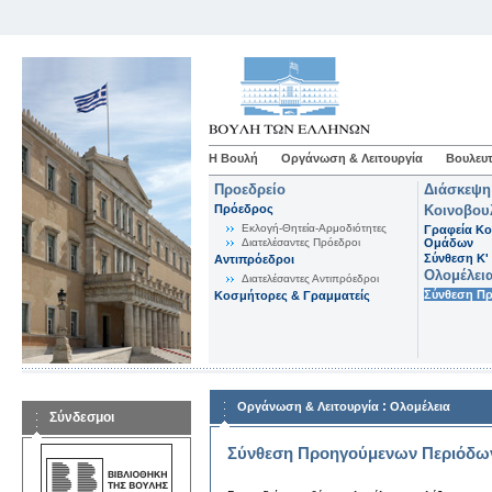
Η Βουλή
Οργάνωση & Λειτουργία
Βουλευτ
Προεδρείο
Διάσκεψη
Πρόεδρος
Κοινοβου
Εκλογή-Θητεία-Αρμοδιότητες
Γραφεία Κο
Διατελέσαντες Πρόεδροι
Ομάδων
Σύνθεση K'
Αντιπρόεδροι
Ολομέλει
Διατελέσαντες Αντιπρόεδροι
Σύνθεση Π
Κοσμήτορες & Γραμματείς
:
Οργάνωση & Λειτουργία
Ολομέλεια
Σύνδεσμοι
Σύνθεση Προηγούμενων Περιόδω