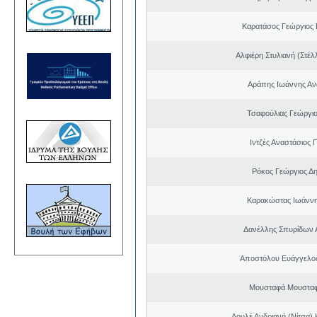
Καρατάσος Γεώργιος
Αλφιέρη Στυλιανή (Στέλ
Αράπης Ιωάννης Αν
Τσαφούλιας Γεώργιο
Ιντζές Αναστάσιος 
Ρόκος Γεώργιος Δη
Καρακώστας Ιωάννη
Δανέλλης Σπυρίδων 
Αποστόλου Ευάγγελος
Μουσταφά Μουσταφ
Λουλέ Ανδριανή (Νίτσα)