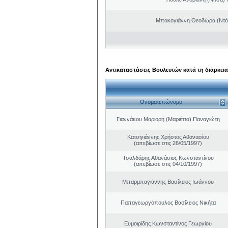
Μπακογιάννη Θεοδώρα (Ντό
Αντικαταστάσεις Βουλευτών κατά τη διάρκεια
Ονοματεπώνυμο
Γιαννάκου Μαριορή (Μαριέττα) Παναγιώτη
Κατσιγιάννης Χρήστος Αθανασίου
(απεβίωσε στις 26/05/1997)
Τσαλδάρης Αθανάσιος Κωνσταντίνου
(απεβίωσε στις 04/10/1997)
Μπαρμπαγιάννης Βασίλειος Ιωάννου
Παπαγεωργόπουλος Βασίλειος Νικήτα
Ευμοιρίδης Κωνσταντίνος Γεωργίου