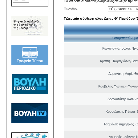
Για να δείτε συνθέσεις ολομέλειας επιλέξτε την ε
Περίοδος:
Τελευταία σύνθεση ολομέλειας Θ΄ Περιόδου (22
Ονοματεπώνυμο
Κωνσταντόπουλος Νικό
Αράπη - Καραγιάννη Βασι
Δαμανάκη Μαρία Θ
Κουβέλης Φώτιος - Φανού
Δραγασάκης Ιωάννη
Κουναλάκης Πέτρος 
Τσοβόλας Δημήτριος Κ
Δημαράς Ιωάννης 