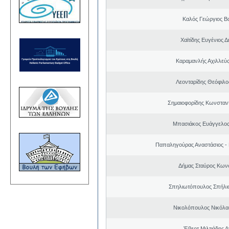
Καλός Γεώργιος Βα
Χαϊτίδης Ευγένιος Δ
Καραμανλής Αχιλλεύς
Λεονταρίδης Θεόφιλο
Σημαιοφορίδης Κωνσταντ
Μπασιάκος Ευάγγελος
Παπαληγούρας Αναστάσιος -
Δήμας Σταύρος Kων
Σπηλιωτόπουλος Σπήλι
Νικολόπουλος Νικόλα
Έβερτ Μιλτιάδης 