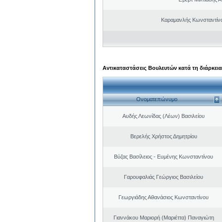
Καραμανλής Κωνσταντίν
Αντικαταστάσεις Βουλευτών κατά τη διάρκεια
Ονοματεπώνυμο
Αυδής Λεωνίδας (Λέων) Βασιλείου
Βερελής Χρήστος Δημητρίου
Βύζας Βασίλειος - Ευμένης Κωνσταντίνου
Γαρουφαλιάς Γεώργιος Βασιλείου
Γεωργιάδης Αθανάσιος Κωνσταντίνου
Γιαννάκου Μαριορή (Μαριέττα) Παναγιώτη