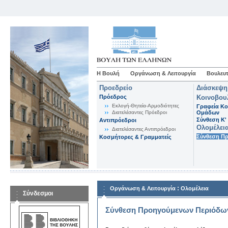
Η Βουλή
Οργάνωση & Λειτουργία
Βουλευτ
Προεδρείο
Διάσκεψη
Πρόεδρος
Κοινοβου
Εκλογή-Θητεία-Αρμοδιότητες
Γραφεία Κο
Διατελέσαντες Πρόεδροι
Ομάδων
Σύνθεση K'
Αντιπρόεδροι
Ολομέλει
Διατελέσαντες Αντιπρόεδροι
Σύνθεση Π
Κοσμήτορες & Γραμματείς
:
Οργάνωση & Λειτουργία
Ολομέλεια
Σύνδεσμοι
Σύνθεση Προηγούμενων Περιόδω