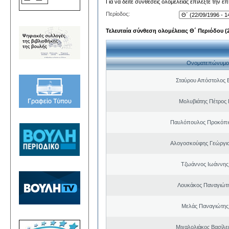
Για να δείτε συνθέσεις ολομέλειας επιλέξτε την ε
Περίοδος:
Τελευταία σύνθεση ολομέλειας Θ΄ Περιόδου (22
Ονοματεπώνυμο
Σταύρου Απόστολος 
Μολυβιάτης Πέτρος 
Παυλόπουλος Προκόπιο
Αλογοσκούφης Γεώργι
Τζωάννος Ιωάννης
Λουκάκος Παναγιώτ
Μελάς Παναγιώτης
Μιχαλολιάκος Βασίλε