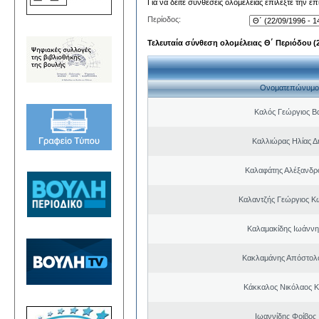
Για να δείτε συνθέσεις ολομέλειας επιλέξτε την ε
Περίοδος:
Τελευταία σύνθεση ολομέλειας Θ΄ Περιόδου (22
Ονοματεπώνυμο
Καλός Γεώργιος Βα
Καλλιώρας Ηλίας Δ
Καλαφάτης Αλέξανδρ
Καλαντζής Γεώργιος Κ
Καλαμακίδης Ιωάννη
Κακλαμάνης Απόστολ
Κάκκαλος Νικόλαος 
Ιωαννίδης Φοίβος