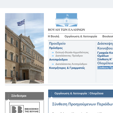
Η Βουλή
Οργάνωση & Λειτουργία
Βουλευτ
Προεδρείο
Διάσκεψη
Πρόεδρος
Κοινοβου
Εκλογή-Θητεία-Αρμοδιότητες
Γραφεία Κο
Διατελέσαντες Πρόεδροι
Ομάδων
Σύνθεση K'
Αντιπρόεδροι
Ολομέλει
Διατελέσαντες Αντιπρόεδροι
Σύνθεση Π
Κοσμήτορες & Γραμματείς
:
Οργάνωση & Λειτουργία
Ολομέλεια
Σύνδεσμοι
Σύνθεση Προηγούμενων Περιόδω