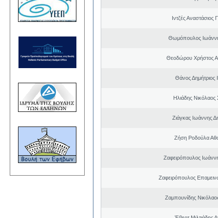
Ιντζές Αναστάσιος 
Θωμόπουλος Ιωάννη
Θεοδώρου Χρήστος Α
Θάνος Δημήτριος 
Ηλιάδης Νικόλαος 
Ζιάγκας Ιωάννης Δ
Ζήση Ροδούλα Αθ
Ζαφειρόπουλος Ιωάνν
Ζαφειρόπουλος Επαμειν
Ζαμπουνίδης Νικόλαος
Έβερτ Μιλτιάδης 