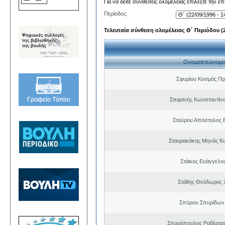
Για να δείτε συνθέσεις ολομέλειας επιλέξτε την ε
Περίοδος:
Τελευταία σύνθεση ολομέλειας Θ΄ Περιόδου (22
Ονοματεπώνυμο
Σφυρίου Κοσμάς Π
Στεφανής Κωνσταντίνο
Σταύρου Απόστολος 
Σταυρακάκης Μηνάς Κ
Στάικος Ευάγγελ
Στάθης Θεόδωρος 
Σπύρου Σπυρίδων
Σπυρόπουλος Ροβέρτο