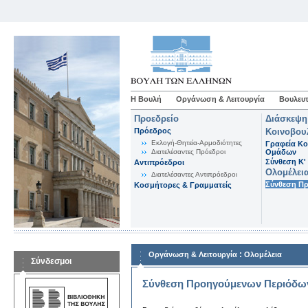
Η Βουλή
Οργάνωση & Λειτουργία
Βουλευτ
Προεδρείο
Διάσκεψη
Πρόεδρος
Κοινοβου
Εκλογή-Θητεία-Αρμοδιότητες
Γραφεία Κο
Διατελέσαντες Πρόεδροι
Ομάδων
Σύνθεση K'
Αντιπρόεδροι
Ολομέλει
Διατελέσαντες Αντιπρόεδροι
Σύνθεση Π
Κοσμήτορες & Γραμματείς
:
Οργάνωση & Λειτουργία
Ολομέλεια
Σύνδεσμοι
Σύνθεση Προηγούμενων Περιόδω