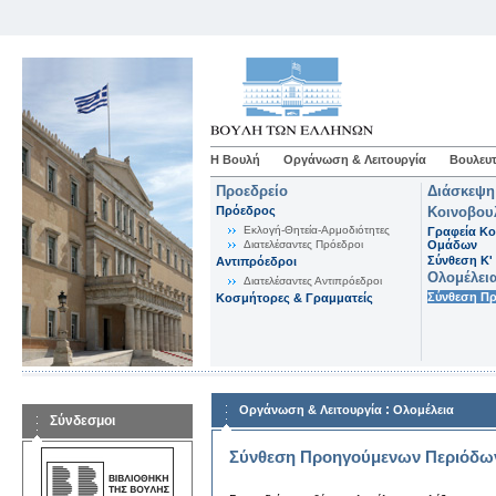
Η Βουλή
Οργάνωση & Λειτουργία
Βουλευτ
Προεδρείο
Διάσκεψη
Πρόεδρος
Κοινοβου
Εκλογή-Θητεία-Αρμοδιότητες
Γραφεία Κο
Διατελέσαντες Πρόεδροι
Ομάδων
Σύνθεση K'
Αντιπρόεδροι
Ολομέλει
Διατελέσαντες Αντιπρόεδροι
Σύνθεση Π
Κοσμήτορες & Γραμματείς
:
Οργάνωση & Λειτουργία
Ολομέλεια
Σύνδεσμοι
Σύνθεση Προηγούμενων Περιόδω