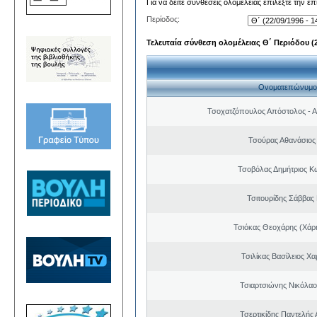
Για να δείτε συνθέσεις ολομέλειας επιλέξτε την ε
Περίοδος:
Τελευταία σύνθεση ολομέλειας Θ΄ Περιόδου (22
Ονοματεπώνυμο
Τσοχατζόπουλος Απόστολος - 
Τσούρας Αθανάσιος
Τσοβόλας Δημήτριος Κ
Τσιτουρίδης Σάββας
Τσιόκας Θεοχάρης (Χάρη
Τσιλίκας Βασίλειος Χ
Τσιαρτσιώνης Νικόλαο
Τσερτικίδης Παντελής