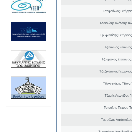
Τσαφούλιας Γεώργιο
Τσακλίδης Ιωάννης Κ
Τρυφωνίδης Γεώργιος
Τζωάννος Ιωάννης
Τζουμάκας Στέφανος 
Τζιτζικώστας Γεώργιο
Τζαννετάκης Τζαννή
Τζανής Λεωνίδας Γ
Τατούλης Πέτρος Π
Τασούλας Απόστολος
Σωτηρόπουλος Βασίλει