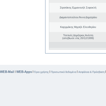
Στρατάκης Εμμανουήλ Σοφοκλή
Διαμαντοπούλου Άννα Δημητρίου
Καρχιμάκης Μιχαήλ Ελευθερίου
Τσετινές Δημήτριος Ανέστη
(απεβίωσε στις 20/12/1999)
WEB-Mail
WEB-Apps
|
|
|
|
Όροι χρήσης
Προσωπικά δεδομένα
Ασφάλεια & Πρόσβαση