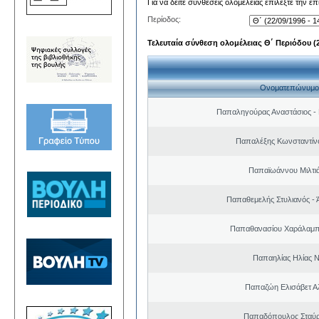
Για να δείτε συνθέσεις ολομέλειας επιλέξτε την ε
Περίοδος:
Τελευταία σύνθεση ολομέλειας Θ΄ Περιόδου (22
Ονοματεπώνυμο
Παπαληγούρας Αναστάσιος -
Παπαλέξης Κωνσταντίν
Παπαϊωάννου Μιλτιά
Παπαθεμελής Στυλιανός - 
Παπαθανασίου Χαράλαμπ
Παπαηλίας Ηλίας Ν
Παπαζώη Ελισάβετ Α
Παπαδόπουλος Σταύρ