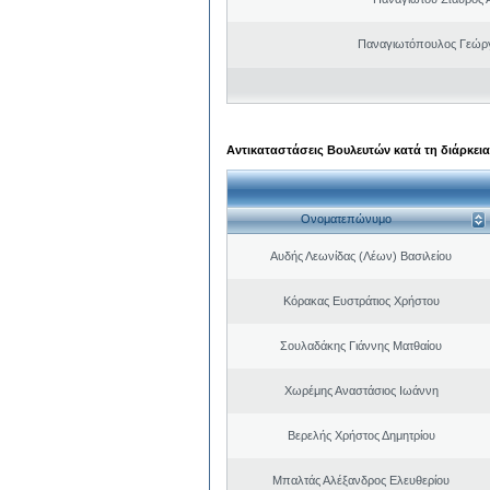
Παναγιωτόπουλος Γεώργ
Αντικαταστάσεις Βουλευτών κατά τη διάρκεια
Ονοματεπώνυμο
Αυδής Λεωνίδας (Λέων) Βασιλείου
Κόρακας Ευστράτιος Χρήστου
Σουλαδάκης Γιάννης Ματθαίου
Χωρέμης Αναστάσιος Ιωάννη
Βερελής Χρήστος Δημητρίου
Μπαλτάς Αλέξανδρος Ελευθερίου