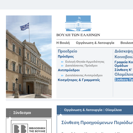
Η Βουλή
Οργάνωση & Λειτουργία
Βουλευτ
Προεδρείο
Διάσκεψη
Πρόεδρος
Κοινοβου
Εκλογή-Θητεία-Αρμοδιότητες
Γραφεία Κο
Διατελέσαντες Πρόεδροι
Ομάδων
Σύνθεση K'
Αντιπρόεδροι
Ολομέλει
Διατελέσαντες Αντιπρόεδροι
Σύνθεση Π
Κοσμήτορες & Γραμματείς
:
Οργάνωση & Λειτουργία
Ολομέλεια
Σύνδεσμοι
Σύνθεση Προηγούμενων Περιόδω