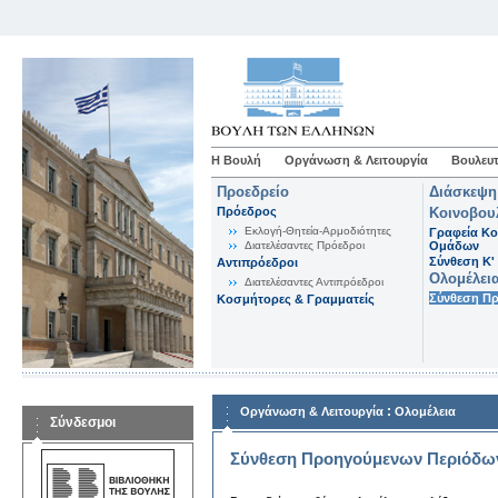
Η Βουλή
Οργάνωση & Λειτουργία
Βουλευτ
Προεδρείο
Διάσκεψη
Πρόεδρος
Κοινοβου
Εκλογή-Θητεία-Αρμοδιότητες
Γραφεία Κο
Διατελέσαντες Πρόεδροι
Ομάδων
Σύνθεση K'
Αντιπρόεδροι
Ολομέλει
Διατελέσαντες Αντιπρόεδροι
Σύνθεση Π
Κοσμήτορες & Γραμματείς
:
Οργάνωση & Λειτουργία
Ολομέλεια
Σύνδεσμοι
Σύνθεση Προηγούμενων Περιόδω