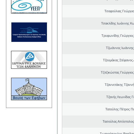
Τσαφούλιας Γεώργιο
Τσακλίδης Ιωάννης Κ
Τρυφωνίδης Γεώργιος
Τζωάννος Ιωάννης
Τζουμάκας Στέφανος 
Τζιτζικώστας Γεώργιο
Τζαννετάκης Τζαννή
Τζανής Λεωνίδας Γ
Τατούλης Πέτρος Π
Τασούλας Απόστολος
Σωτηρόπουλος Βασίλει