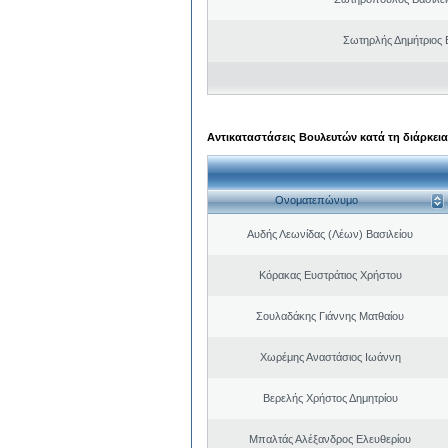
Σωτηρλής Δημήτριος
Αντικαταστάσεις Βουλευτών κατά τη διάρκεια
Ονοματεπώνυμο
Αυδής Λεωνίδας (Λέων) Βασιλείου
Κόρακας Ευστράτιος Χρήστου
Σουλαδάκης Γιάννης Ματθαίου
Χωρέμης Αναστάσιος Ιωάννη
Βερελής Χρήστος Δημητρίου
Μπαλτάς Αλέξανδρος Ελευθερίου