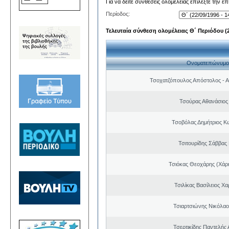
Για να δείτε συνθέσεις ολομέλειας επιλέξτε την ε
Περίοδος:
Τελευταία σύνθεση ολομέλειας Θ΄ Περιόδου (22
Ονοματεπώνυμο
Τσοχατζόπουλος Απόστολος - 
Τσούρας Αθανάσιος
Τσοβόλας Δημήτριος Κ
Τσιτουρίδης Σάββας
Τσιόκας Θεοχάρης (Χάρη
Τσιλίκας Βασίλειος Χ
Τσιαρτσιώνης Νικόλαο
Τσερτικίδης Παντελής