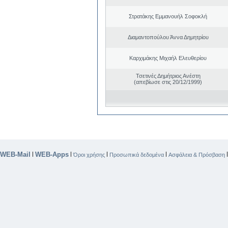
Στρατάκης Εμμανουήλ Σοφοκλή
Διαμαντοπούλου Άννα Δημητρίου
Καρχιμάκης Μιχαήλ Ελευθερίου
Τσετινές Δημήτριος Ανέστη
(απεβίωσε στις 20/12/1999)
WEB-Mail
WEB-Apps
|
|
|
|
Όροι χρήσης
Προσωπικά δεδομένα
Ασφάλεια & Πρόσβαση