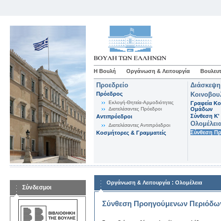
Η Βουλή
Οργάνωση & Λειτουργία
Βουλευτ
Προεδρείο
Διάσκεψη
Πρόεδρος
Κοινοβου
Εκλογή-Θητεία-Αρμοδιότητες
Γραφεία Κο
Διατελέσαντες Πρόεδροι
Ομάδων
Σύνθεση K'
Αντιπρόεδροι
Ολομέλει
Διατελέσαντες Αντιπρόεδροι
Σύνθεση Π
Κοσμήτορες & Γραμματείς
:
Οργάνωση & Λειτουργία
Ολομέλεια
Σύνδεσμοι
Σύνθεση Προηγούμενων Περιόδω