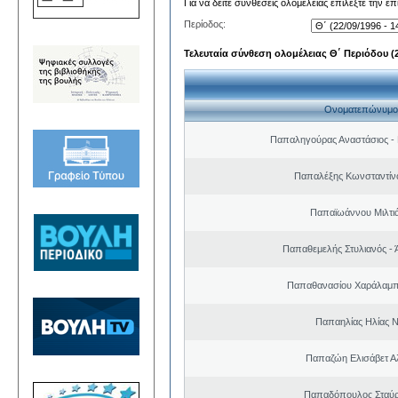
Για να δείτε συνθέσεις ολομέλειας επιλέξτε την ε
Περίοδος:
Τελευταία σύνθεση ολομέλειας Θ΄ Περιόδου (22
Ονοματεπώνυμο
Παπαληγούρας Αναστάσιος -
Παπαλέξης Κωνσταντίν
Παπαϊωάννου Μιλτιά
Παπαθεμελής Στυλιανός - 
Παπαθανασίου Χαράλαμπ
Παπαηλίας Ηλίας Ν
Παπαζώη Ελισάβετ Α
Παπαδόπουλος Σταύρ