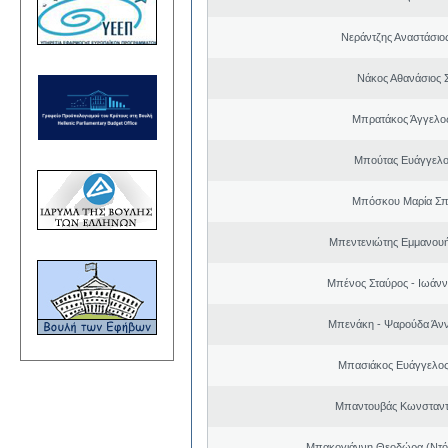
Νεράντζης Αναστάσιος
Νάκος Αθανάσιος 
Μπρατάκος Άγγελο
Μπούτας Ευάγγελ
Μπόσκου Μαρία Σπ
Μπεντενιώτης Εμμανου
Μπένος Σταύρος - Ιωάν
Μπενάκη - Ψαρούδα Άν
Μπασιάκος Ευάγγελος
Μπαντουβάς Κωνσταντ
Μπακογιάννη Θεοδώρα (Ντό