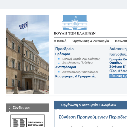
Η Βουλή
Οργάνωση & Λειτουργία
Βουλευτ
Προεδρείο
Διάσκεψη
Πρόεδρος
Κοινοβου
Εκλογή-Θητεία-Αρμοδιότητες
Γραφεία Κο
Διατελέσαντες Πρόεδροι
Ομάδων
Σύνθεση K'
Αντιπρόεδροι
Ολομέλει
Διατελέσαντες Αντιπρόεδροι
Σύνθεση Π
Κοσμήτορες & Γραμματείς
:
Οργάνωση & Λειτουργία
Ολομέλεια
Σύνδεσμοι
Σύνθεση Προηγούμενων Περιόδω