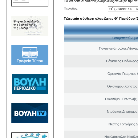
Για να δείτε συνθέσεις ολομέλειας επιλέξτε την ε
Περίοδος:
Τελευταία σύνθεση ολομέλειας Θ΄ Περιόδου (22
Ονοματεπώνυμο
Παναγιωτόπουλος Αθανά
Πάγκαλος Θεόδωρος
Ορφανός Γεώργιος 
Οικονόμου Χρήστος
Οικονόμου Παντελής
Ντούσκας Δημήτριος
Νιώτης Γρηγόριος Δ
Νικολόπουλος Νικόλα