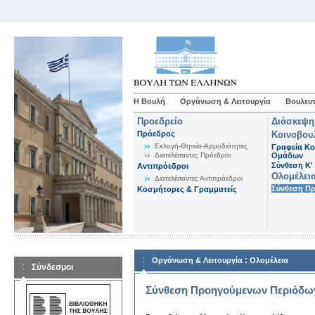
Η Βουλή
Οργάνωση & Λειτουργία
Βουλευτ
Προεδρείο
Διάσκεψη
Πρόεδρος
Κοινοβου
Εκλογή-Θητεία-Αρμοδιότητες
Γραφεία Κο
Διατελέσαντες Πρόεδροι
Ομάδων
Σύνθεση K'
Αντιπρόεδροι
Ολομέλει
Διατελέσαντες Αντιπρόεδροι
Σύνθεση Π
Κοσμήτορες & Γραμματείς
:
Οργάνωση & Λειτουργία
Ολομέλεια
Σύνδεσμοι
Σύνθεση Προηγούμενων Περιόδω