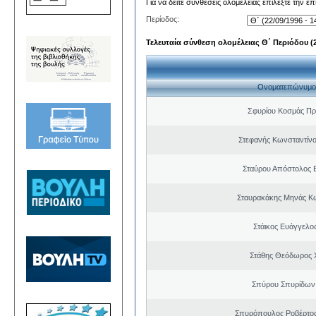
Για να δείτε συνθέσεις ολομέλειας επιλέξτε την ε
Περίοδος:
Τελευταία σύνθεση ολομέλειας Θ΄ Περιόδου (22
Ονοματεπώνυμο
Σφυρίου Κοσμάς Π
Στεφανής Κωνσταντίνο
Σταύρου Απόστολος 
Σταυρακάκης Μηνάς Κ
Στάικος Ευάγγελ
Στάθης Θεόδωρος 
Σπύρου Σπυρίδων
Σπυρόπουλος Ροβέρτο