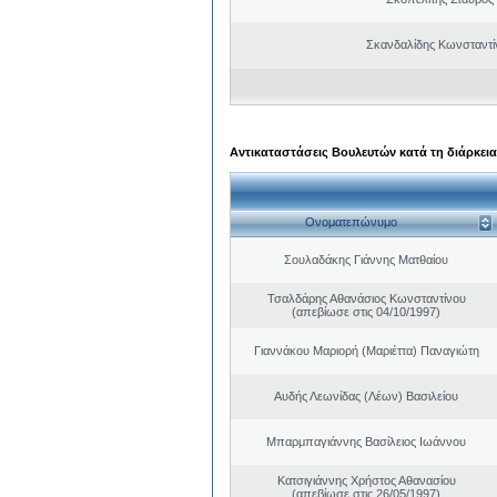
Σκανδαλίδης Κωνσταντί
Αντικαταστάσεις Βουλευτών κατά τη διάρκεια
Ονοματεπώνυμο
Σουλαδάκης Γιάννης Ματθαίου
Τσαλδάρης Αθανάσιος Κωνσταντίνου
(απεβίωσε στις 04/10/1997)
Γιαννάκου Μαριορή (Μαριέττα) Παναγιώτη
Αυδής Λεωνίδας (Λέων) Βασιλείου
Μπαρμπαγιάννης Βασίλειος Ιωάννου
Κατσιγιάννης Χρήστος Αθανασίου
(απεβίωσε στις 26/05/1997)