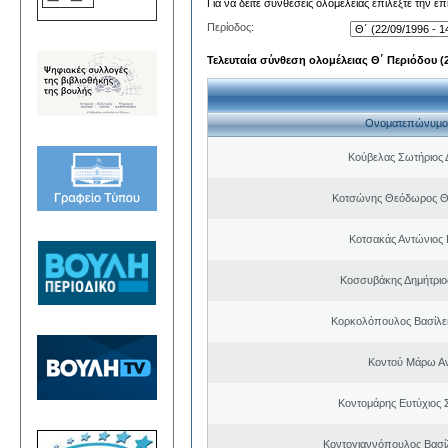
Για να δείτε συνθέσεις ολομέλειας επιλέξτε την ε
Περίοδος:
Τελευταία σύνθεση ολομέλειας Θ΄ Περιόδου (22
Ονοματεπώνυμο
Κούβελας Σωτήριος 
Κοτσώνης Θεόδωρος 
Κοτσακάς Αντώνιος 
Κοσσυβάκης Δημήτριο
Κορκολόπουλος Βασίλει
Κοντού Μάρω Α
Κοντομάρης Ευτύχιος
Κοντογιαννόπουλος Βασίλ