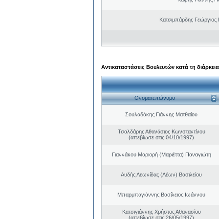
Κατσιμπάρδης Γεώργιος
Αντικαταστάσεις Βουλευτών κατά τη διάρκεια
Ονοματεπώνυμο
Σουλαδάκης Γιάννης Ματθαίου
Τσαλδάρης Αθανάσιος Κωνσταντίνου
(απεβίωσε στις 04/10/1997)
Γιαννάκου Μαριορή (Μαριέττα) Παναγιώτη
Αυδής Λεωνίδας (Λέων) Βασιλείου
Μπαρμπαγιάννης Βασίλειος Ιωάννου
Κατσιγιάννης Χρήστος Αθανασίου
(απεβίωσε στις 26/05/1997)