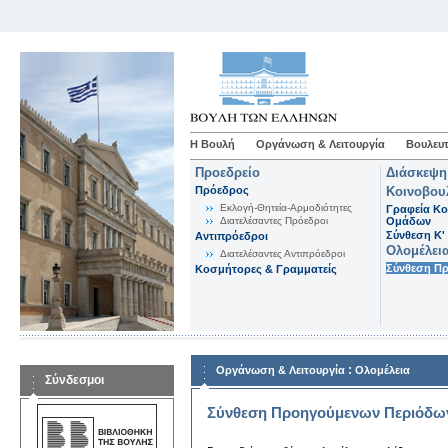
Η Βουλή
Οργάνωση & Λειτουργία
Βουλευτ
Προεδρείο
Διάσκεψη
Πρόεδρος
Κοινοβου
Εκλογή-Θητεία-Αρμοδιότητες
Γραφεία Κο
Διατελέσαντες Πρόεδροι
Ομάδων
Σύνθεση K'
Αντιπρόεδροι
Ολομέλει
Διατελέσαντες Αντιπρόεδροι
Σύνθεση Π
Κοσμήτορες & Γραμματείς
:
Οργάνωση & Λειτουργία
Ολομέλεια
Σύνδεσμοι
Σύνθεση Προηγούμενων Περιόδω