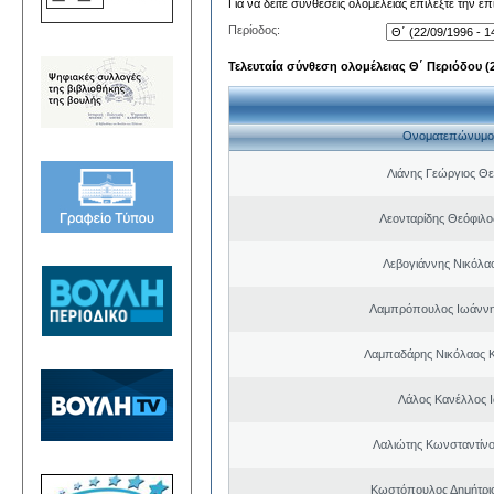
Για να δείτε συνθέσεις ολομέλειας επιλέξτε την ε
Περίοδος:
Τελευταία σύνθεση ολομέλειας Θ΄ Περιόδου (22
Ονοματεπώνυμο
Λιάνης Γεώργιος Θε
Λεονταρίδης Θεόφιλο
Λεβογιάννης Νικόλα
Λαμπρόπουλος Ιωάννη
Λαμπαδάρης Νικόλαος 
Λάλος Κανέλλος 
Λαλιώτης Κωνσταντίνο
Κωστόπουλος Δημήτρι