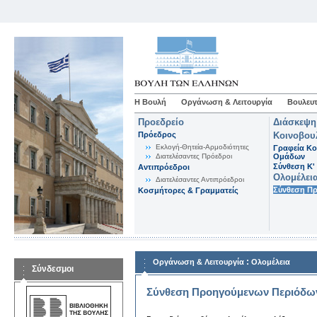
Η Βουλή
Οργάνωση & Λειτουργία
Βουλευτ
Προεδρείο
Διάσκεψη
Πρόεδρος
Κοινοβου
Εκλογή-Θητεία-Αρμοδιότητες
Γραφεία Κο
Διατελέσαντες Πρόεδροι
Ομάδων
Σύνθεση K'
Αντιπρόεδροι
Ολομέλει
Διατελέσαντες Αντιπρόεδροι
Σύνθεση Π
Κοσμήτορες & Γραμματείς
:
Οργάνωση & Λειτουργία
Ολομέλεια
Σύνδεσμοι
Σύνθεση Προηγούμενων Περιόδω