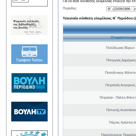
Για να δείτε συνθέσεις ολομέλειας επιλέξτε την ε
Περίοδος:
Τελευταία σύνθεση ολομέλειας Θ΄ Περιόδου (22
Ονοματεπώνυμο
Πολύδωρας Βύρων 
Πιπεργιάς Δημήτριο
Πετσάλνικος Φίλιππ
Πετραλιάς Αυγερινός
Πετραλιά - Πάλλη Φάνη
Πεπονής Αναστάσιο
Πάχτας Χρήστος Α
Παυλόπουλος Προκόπιο