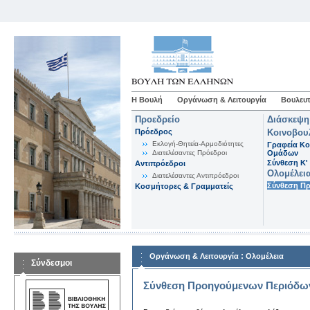
Η Βουλή
Οργάνωση & Λειτουργία
Βουλευτ
Προεδρείο
Διάσκεψη
Πρόεδρος
Κοινοβου
Εκλογή-Θητεία-Αρμοδιότητες
Γραφεία Κο
Διατελέσαντες Πρόεδροι
Ομάδων
Σύνθεση K'
Αντιπρόεδροι
Ολομέλει
Διατελέσαντες Αντιπρόεδροι
Σύνθεση Π
Κοσμήτορες & Γραμματείς
:
Οργάνωση & Λειτουργία
Ολομέλεια
Σύνδεσμοι
Σύνθεση Προηγούμενων Περιόδω