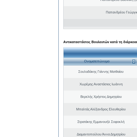
Παπανδρέου Γεώργι
Αντικαταστάσεις Βουλευτών κατά τη διάρκεια
Ονοματεπώνυμο
Σουλαδάκης Γιάννης Ματθαίου
Χωρέμης Αναστάσιος Ιωάννη
Βερελής Χρήστος Δημητρίου
Μπαλτάς Αλέξανδρος Ελευθερίου
Στρατάκης Εμμανουήλ Σοφοκλή
Διαμαντοπούλου Άννα Δημητρίου