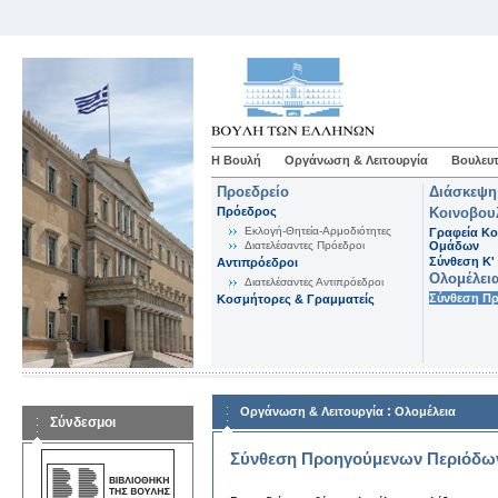
Η Βουλή
Οργάνωση & Λειτουργία
Βουλευτ
Προεδρείο
Διάσκεψη
Πρόεδρος
Κοινοβου
Εκλογή-Θητεία-Αρμοδιότητες
Γραφεία Κο
Διατελέσαντες Πρόεδροι
Ομάδων
Σύνθεση K'
Αντιπρόεδροι
Ολομέλει
Διατελέσαντες Αντιπρόεδροι
Σύνθεση Π
Κοσμήτορες & Γραμματείς
:
Οργάνωση & Λειτουργία
Ολομέλεια
Σύνδεσμοι
Σύνθεση Προηγούμενων Περιόδω