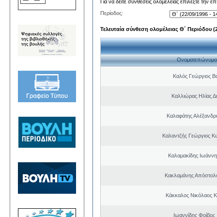
Για να δείτε συνθέσεις ολομέλειας επιλέξτε την ε
Περίοδος:
Τελευταία σύνθεση ολομέλειας Θ΄ Περιόδου (22
Ονοματεπώνυμο
Καλός Γεώργιος Βα
Καλλιώρας Ηλίας Δ
Καλαφάτης Αλέξανδρ
Καλαντζής Γεώργιος Κ
Καλαμακίδης Ιωάννη
Κακλαμάνης Απόστολ
Κάκκαλος Νικόλαος 
Ιωαννίδης Φοίβος