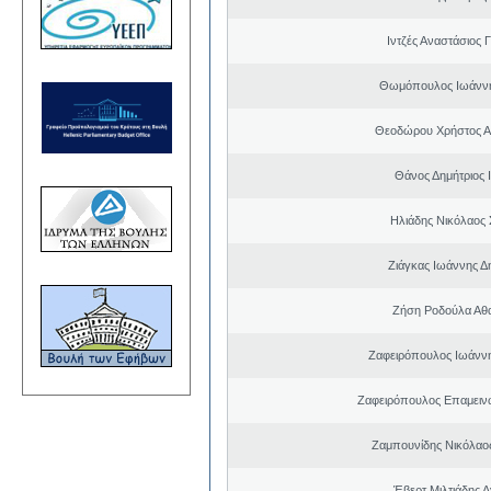
Ιντζές Αναστάσιος 
Θωμόπουλος Ιωάννη
Θεοδώρου Χρήστος Α
Θάνος Δημήτριος 
Ηλιάδης Νικόλαος 
Ζιάγκας Ιωάννης Δ
Ζήση Ροδούλα Αθ
Ζαφειρόπουλος Ιωάνν
Ζαφειρόπουλος Επαμειν
Ζαμπουνίδης Νικόλαος
Έβερτ Μιλτιάδης 