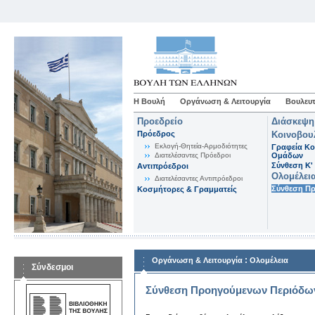
Η Βουλή
Οργάνωση & Λειτουργία
Βουλευτ
Προεδρείο
Διάσκεψη
Πρόεδρος
Κοινοβου
Εκλογή-Θητεία-Αρμοδιότητες
Γραφεία Κο
Διατελέσαντες Πρόεδροι
Ομάδων
Σύνθεση K'
Αντιπρόεδροι
Ολομέλει
Διατελέσαντες Αντιπρόεδροι
Σύνθεση Π
Κοσμήτορες & Γραμματείς
:
Οργάνωση & Λειτουργία
Ολομέλεια
Σύνδεσμοι
Σύνθεση Προηγούμενων Περιόδω