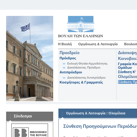
Η Βουλή
Οργάνωση & Λειτουργία
Βουλευτ
Προεδρείο
Διάσκεψη
Πρόεδρος
Κοινοβου
Εκλογή-Θητεία-Αρμοδιότητες
Γραφεία Κο
Διατελέσαντες Πρόεδροι
Ομάδων
Σύνθεση K'
Αντιπρόεδροι
Ολομέλει
Διατελέσαντες Αντιπρόεδροι
Σύνθεση Π
Κοσμήτορες & Γραμματείς
:
Οργάνωση & Λειτουργία
Ολομέλεια
Σύνδεσμοι
Σύνθεση Προηγούμενων Περιόδω