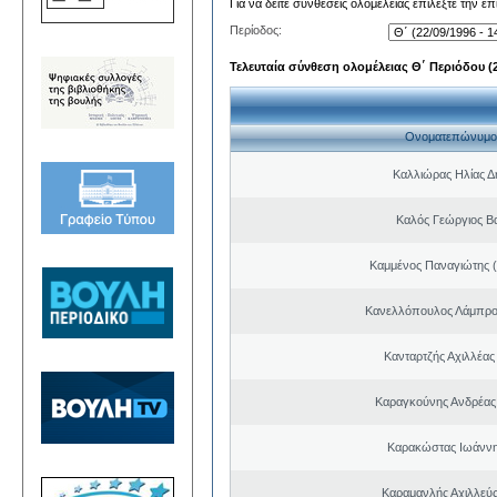
Για να δείτε συνθέσεις ολομέλειας επιλέξτε την ε
Περίοδος:
Τελευταία σύνθεση ολομέλειας Θ΄ Περιόδου (22
Ονοματεπώνυμο
Καλλιώρας Ηλίας Δ
Καλός Γεώργιος Βα
Καμμένος Παναγιώτης (
Κανελλόπουλος Λάμπρο
Κανταρτζής Αχιλλέας
Καραγκούνης Ανδρέας 
Καρακώστας Ιωάννη
Καραμανλής Αχιλλεύς