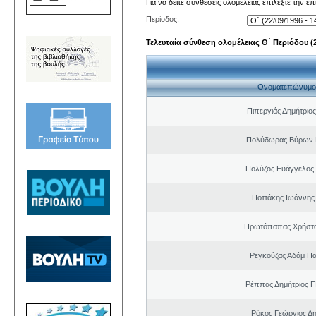
Για να δείτε συνθέσεις ολομέλειας επιλέξτε την ε
Περίοδος:
Τελευταία σύνθεση ολομέλειας Θ΄ Περιόδου (22
Ονοματεπώνυμο
Πιπεργιάς Δημήτριο
Πολύδωρας Βύρων 
Πολύζος Ευάγγελος
Ποττάκης Ιωάννης
Πρωτόπαπας Χρήστο
Ρεγκούζας Αδάμ Π
Ρέππας Δημήτριος 
Ρόκος Γεώργιος Δη