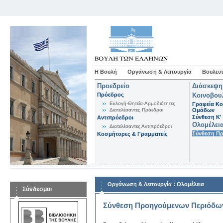
Η Βουλή
Οργάνωση & Λειτουργία
Βουλευτ
Προεδρείο
Διάσκεψη
Πρόεδρος
Κοινοβου
Εκλογή-Θητεία-Αρμοδιότητες
Γραφεία Κο
Διατελέσαντες Πρόεδροι
Ομάδων
Σύνθεση K'
Αντιπρόεδροι
Ολομέλει
Διατελέσαντες Αντιπρόεδροι
Σύνθεση Π
Κοσμήτορες & Γραμματείς
:
Οργάνωση & Λειτουργία
Ολομέλεια
Σύνδεσμοι
Σύνθεση Προηγούμενων Περιόδω