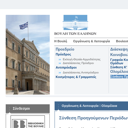
Η Βουλή
Οργάνωση & Λειτουργία
Βουλευτ
Προεδρείο
Διάσκεψη
Πρόεδρος
Κοινοβου
Εκλογή-Θητεία-Αρμοδιότητες
Γραφεία Κο
Διατελέσαντες Πρόεδροι
Ομάδων
Σύνθεση K'
Αντιπρόεδροι
Ολομέλει
Διατελέσαντες Αντιπρόεδροι
Σύνθεση Π
Κοσμήτορες & Γραμματείς
:
Οργάνωση & Λειτουργία
Ολομέλεια
Σύνδεσμοι
Σύνθεση Προηγούμενων Περιόδω