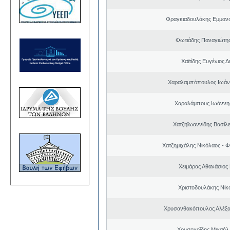
Φραγκιαδουλάκης Εμμαν
Φωτιάδης Παναγιώτη
Χαϊτίδης Ευγένιος Δ
Χαραλαμπόπουλος Ιωάν
Χαραλάμπους Ιωάννη
Χατζηϊωαννίδης Βασίλε
Χατζημιχάλης Νικόλαος - Φ
Χειμάρας Αθανάσιος
Χριστοδουλάκης Νίκ
Χρυσανθακόπουλος Αλέξα
Χρυσοχοΐδης Μιχαήλ 