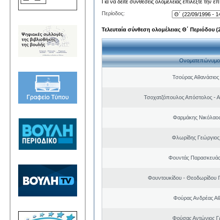
Για να δείτε συνθέσεις ολομέλειας επιλέξτε την ε
Περίοδος:
Τελευταία σύνθεση ολομέλειας Θ΄ Περιόδου (22
Ονοματεπώνυμο
Τσούρας Αθανάσιος
Τσοχατζόπουλος Απόστολος - 
Φαρμάκης Νικόλαο
Φλωρίδης Γεώργιος 
Φουντάς Παρασκευάς
Φουντουκίδου - Θεοδωρίδου 
Φούρας Ανδρέας Α
Φούσας Αντώνιος Γ