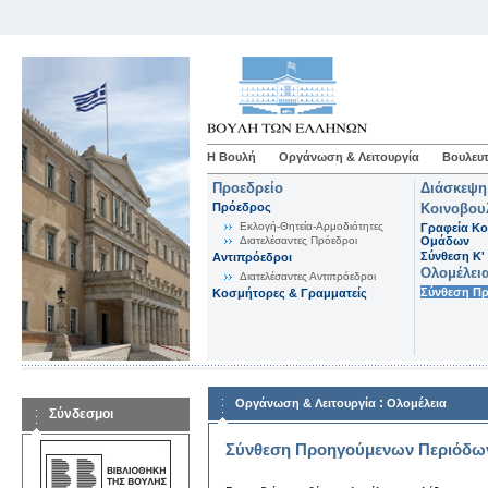
Η Βουλή
Οργάνωση & Λειτουργία
Βουλευτ
Προεδρείο
Διάσκεψη
Πρόεδρος
Κοινοβου
Εκλογή-Θητεία-Αρμοδιότητες
Γραφεία Κο
Διατελέσαντες Πρόεδροι
Ομάδων
Σύνθεση K'
Αντιπρόεδροι
Ολομέλει
Διατελέσαντες Αντιπρόεδροι
Σύνθεση Π
Κοσμήτορες & Γραμματείς
:
Οργάνωση & Λειτουργία
Ολομέλεια
Σύνδεσμοι
Σύνθεση Προηγούμενων Περιόδω