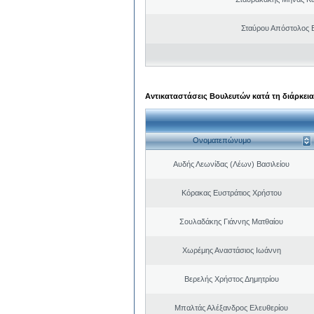
Σταύρου Απόστολος 
Αντικαταστάσεις Βουλευτών κατά τη διάρκεια
Ονοματεπώνυμο
Αυδής Λεωνίδας (Λέων) Βασιλείου
Κόρακας Ευστράτιος Χρήστου
Σουλαδάκης Γιάννης Ματθαίου
Χωρέμης Αναστάσιος Ιωάννη
Βερελής Χρήστος Δημητρίου
Μπαλτάς Αλέξανδρος Ελευθερίου