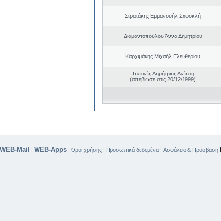
Στρατάκης Εμμανουήλ Σοφοκλή
Διαμαντοπούλου Άννα Δημητρίου
Καρχιμάκης Μιχαήλ Ελευθερίου
Τσετινές Δημήτριος Ανέστη
(απεβίωσε στις 20/12/1999)
WEB-Mail
WEB-Apps
|
|
|
|
Όροι χρήσης
Προσωπικά δεδομένα
Ασφάλεια & Πρόσβαση