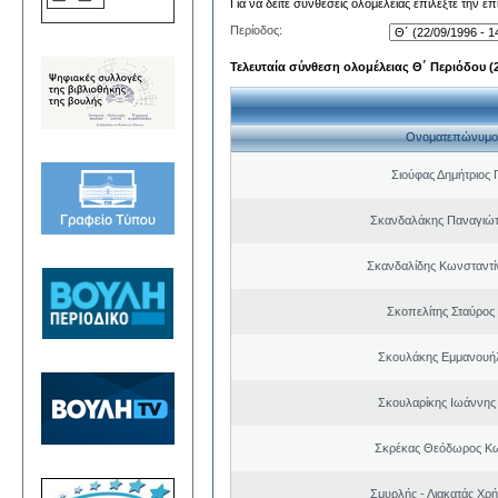
Για να δείτε συνθέσεις ολομέλειας επιλέξτε την ε
Περίοδος:
Τελευταία σύνθεση ολομέλειας Θ΄ Περιόδου (22
Ονοματεπώνυμο
Σιούφας Δημήτριος 
Σκανδαλάκης Παναγιώτ
Σκανδαλίδης Κωνσταντί
Σκοπελίτης Σταύρος
Σκουλάκης Εμμανουή
Σκουλαρίκης Ιωάννης
Σκρέκας Θεόδωρος Κω
Σμυρλής - Λιακατάς Χρ