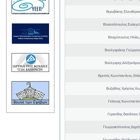
Βερυβάκης Ελευθέριος
Βλασσόπουλος Ευάγγελ
Βλαχόπουλος Ηλίας 
Βουλγαράκης Γεώργιο
Βούλγαρης Αλέξανδρο
Βρεττός Κωνσταντίνος (Ντί
Βυζοβίτης Χρήστος Κω
Γείτονας Κωνσταντίν
Γερανίδης Βασίλειος
Γεωργακόπουλος Δημήτ
Γεωργιάδης Θεόδωρος 