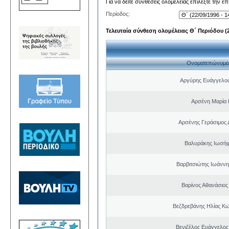
Για να δείτε συνθέσεις ολομέλειας επιλέξτε την ε
Περίοδος:
Τελευταία σύνθεση ολομέλειας Θ΄ Περιόδου (22
Ονοματεπώνυμο
Αργύρης Ευάγγελο
Αρσένη Μαρία 
Αρσένης Γεράσιμος 
Βαλυράκης Ιωσήφ
Βαρβιτσιώτης Ιωάννη
Βαρίνος Αθανάσιος
Βεζδρεβάνης Ηλίας Κω
Βενιζέλος Ευάγγελος