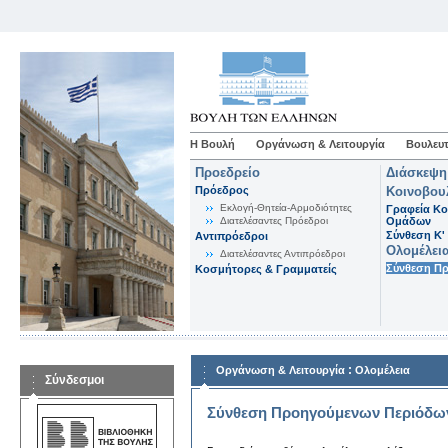
Η Βουλή
Οργάνωση & Λειτουργία
Βουλευτ
Προεδρείο
Διάσκεψη
Πρόεδρος
Κοινοβου
Εκλογή-Θητεία-Αρμοδιότητες
Γραφεία Κο
Διατελέσαντες Πρόεδροι
Ομάδων
Σύνθεση K'
Αντιπρόεδροι
Ολομέλει
Διατελέσαντες Αντιπρόεδροι
Σύνθεση Π
Κοσμήτορες & Γραμματείς
:
Οργάνωση & Λειτουργία
Ολομέλεια
Σύνδεσμοι
Σύνθεση Προηγούμενων Περιόδω