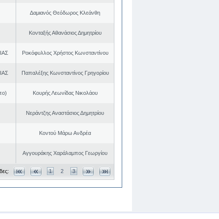
Δαμιανός Θεόδωρος Κλεάνθη
Κονταξής Αθανάσιος Δημητρίου
ΙΑΣ
Ροκόφυλλος Χρήστος Κωνσταντίνου
ΙΑΣ
Παπαλέξης Κωνσταντίνος Γρηγορίου
πο)
Κουρής Λεωνίδας Νικολάου
Νεράντζης Αναστάσιος Δημητρίου
Κοντού Μάρω Ανδρέα
Αγγουράκης Χαράλαμπος Γεωργίου
δες:
1
2
3