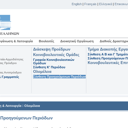
English
|
Français
|
Ελληνικά
|
Επικοινω
γάνωση & Λειτουργία
Βουλευτές
Διοικητική Οργάνωση
Διεθνείς Δραστηρι
Διάσκεψη Προέδρων
Τμήμα Διακοπής Εργ
Κοινοβουλευτικές Ομάδες
Σύνθεση Α Β και Γ Τμημά
Σύνθεση Προηγούμενων Π
τεία-Αρμοδιότητες
Γραφεία Κοινοβουλευτικών
Κοινοβουλευτικές Επι
τες Πρόεδροι
Ομάδων
Σύνθεση K' Περιόδου
Ολομέλεια
τες Αντιπρόεδροι
Σύνθεση Προηγούμενων Περιόδων
 Γραμματείς
:
 & Λειτουργία
Ολομέλεια
 Προηγούμενων Περιόδων