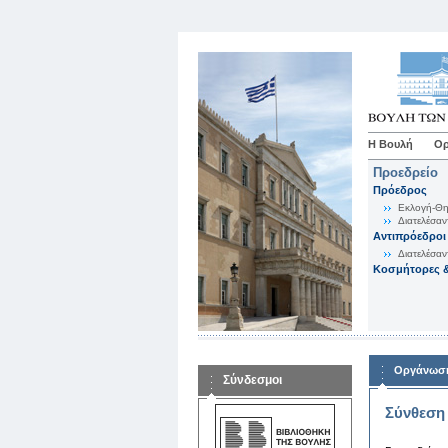
Η Βουλή
Ορ
Προεδρείο
Πρόεδρος
Εκλογή-Θη
Διατελέσαν
Αντιπρόεδροι
Διατελέσαν
Κοσμήτορες &
Οργάνωση
Σύνδεσμοι
Σύνθεση