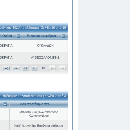
ρέθηκαν 302 Αποτελέσματα | Σελίδα 16 από 16
κή Ομάδα
Εκλογική περιφέρεια
ΟΚΡΑΤΙΑ
ΚΥΚΛΑΔΩΝ
ΟΚΡΑΤΙΑ
Α' ΘΕΣΣΑΛΟΝΙΚΗΣ
14
15
16
Βρέθηκαν 22 Αποτελέσματα | Σελίδα 2 από 3
Αντικαταστάθηκε από
Μπαντουβάς Κωνσταντίνος
Κωνσταντίνου
Χατζηϊωαννίδης Βασίλειος Λαζάρου