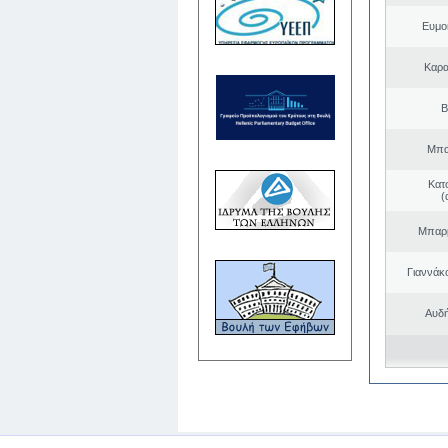
Ευμο
Καρα
Β
Μπα
Κατ
(
Μπαρμ
Γιαννάκ
Αυδή