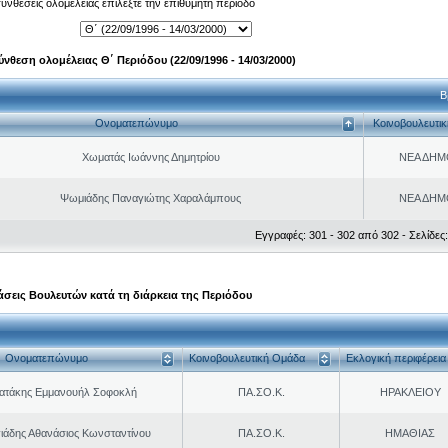
 συνθέσεις ολομέλειας επιλέξτε την επιθυμητή περίοδο
ύνθεση ολομέλειας Θ΄ Περιόδου (22/09/1996 - 14/03/2000)
Β
Ονοματεπώνυμο
Κοινοβουλευτι
Χωματάς Ιωάννης Δημητρίου
ΝΕΑ ΔΗΜ
Ψωμιάδης Παναγιώτης Χαραλάμπους
ΝΕΑ ΔΗΜ
Εγγραφές: 301 - 302 από 302 - Σελίδες:
σεις Βουλευτών κατά τη διάρκεια της Περιόδου
Ονοματεπώνυμο
Κοινοβουλευτική Ομάδα
Εκλογική περιφέρεια
ρατάκης Εμμανουήλ Σοφοκλή
ΠΑ.ΣΟ.Κ.
ΗΡΑΚΛΕΙΟΥ
ιάδης Αθανάσιος Κωνσταντίνου
ΠΑ.ΣΟ.Κ.
ΗΜΑΘΙΑΣ