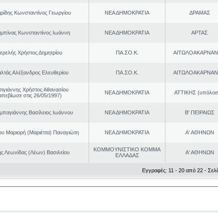
ιρίδης Κωνσταντίνος Γεωργίου
ΝΕΑ ΔΗΜΟΚΡΑΤΙΑ
ΔΡΑΜΑΣ
μπίνας Κωνσταντίνος Ιωάννη
ΝΕΑ ΔΗΜΟΚΡΑΤΙΑ
ΑΡΤΑΣ
ερελής Χρήστος Δημητρίου
ΠΑ.ΣΟ.Κ.
ΑΙΤΩΛΟΑΚΑΡΝΑΝ
λτάς Αλέξανδρος Ελευθερίου
ΠΑ.ΣΟ.Κ.
ΑΙΤΩΛΟΑΚΑΡΝΑΝ
σιγιάννης Χρήστος Αθανασίου
ΝΕΑ ΔΗΜΟΚΡΑΤΙΑ
ΑΤΤΙΚΗΣ (υπόλοι
απεβίωσε στις 26/05/1997)
παγιάννης Βασίλειος Ιωάννου
ΝΕΑ ΔΗΜΟΚΡΑΤΙΑ
Β' ΠΕΙΡΑΙΩΣ
ου Μαριορή (Μαριέττα) Παναγιώτη
ΝΕΑ ΔΗΜΟΚΡΑΤΙΑ
Α' ΑΘΗΝΩΝ
ΚΟΜΜΟΥΝΙΣΤΙΚΟ ΚΟΜΜΑ
ς Λεωνίδας (Λέων) Βασιλείου
Α' ΑΘΗΝΩΝ
ΕΛΛΑΔΑΣ
Εγγραφές: 11 - 20 από 22 - Σελί