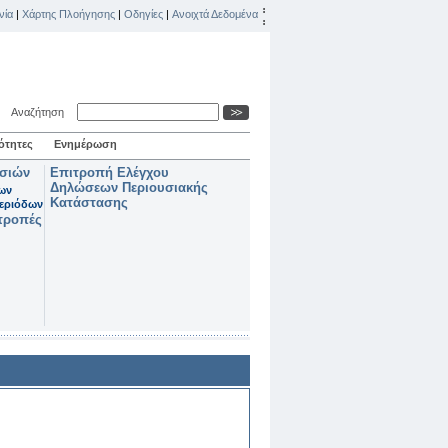
νία
|
Χάρτης Πλοήγησης
|
Οδηγίες
|
Ανοιχτά Δεδομένα
Αναζήτηση
ότητες
Ενημέρωση
ασιών
Επιτροπή Ελέγχου
Δηλώσεων Περιουσιακής
των
Κατάστασης
εριόδων
τροπές