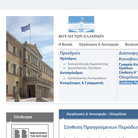
Η Βουλή
Οργάνωση & Λειτουργία
Βουλευτ
Προεδρείο
Διάσκεψη
Πρόεδρος
Κοινοβου
Εκλογή-Θητεία-Αρμοδιότητες
Γραφεία Κο
Διατελέσαντες Πρόεδροι
Ομάδων
Σύνθεση K'
Αντιπρόεδροι
Ολομέλει
Διατελέσαντες Αντιπρόεδροι
Σύνθεση Π
Κοσμήτορες & Γραμματείς
:
Οργάνωση & Λειτουργία
Ολομέλεια
Σύνδεσμοι
Σύνθεση Προηγούμενων Περιόδω