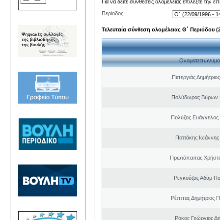
Για να δείτε συνθέσεις ολομέλειας επιλέξτε την ε
Περίοδος:
Τελευταία σύνθεση ολομέλειας Θ΄ Περιόδου (22
Ονοματεπώνυμο
Πιπεργιάς Δημήτριο
Πολύδωρας Βύρων 
Πολύζος Ευάγγελος
Ποττάκης Ιωάννης
Πρωτόπαπας Χρήστο
Ρεγκούζας Αδάμ Π
Ρέππας Δημήτριος 
Ρόκος Γεώργιος Δη