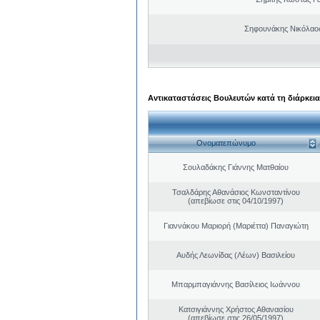
Σηφουνάκης Νικόλαο
Αντικαταστάσεις Βουλευτών κατά τη διάρκεια
Ονοματεπώνυμο
Σουλαδάκης Γιάννης Ματθαίου
Τσαλδάρης Αθανάσιος Κωνσταντίνου
(απεβίωσε στις 04/10/1997)
Γιαννάκου Μαριορή (Μαριέττα) Παναγιώτη
Αυδής Λεωνίδας (Λέων) Βασιλείου
Μπαρμπαγιάννης Βασίλειος Ιωάννου
Κατσιγιάννης Χρήστος Αθανασίου
(απεβίωσε στις 26/05/1997)