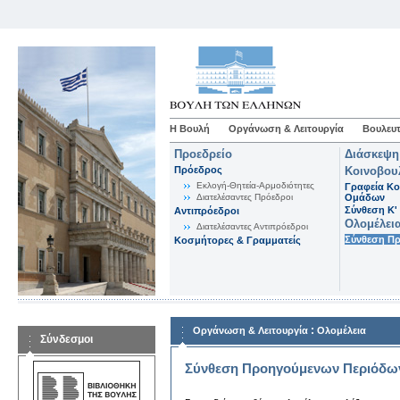
Η Βουλή
Οργάνωση & Λειτουργία
Βουλευτ
Προεδρείο
Διάσκεψη
Πρόεδρος
Κοινοβου
Εκλογή-Θητεία-Αρμοδιότητες
Γραφεία Κο
Διατελέσαντες Πρόεδροι
Ομάδων
Σύνθεση K'
Αντιπρόεδροι
Ολομέλει
Διατελέσαντες Αντιπρόεδροι
Σύνθεση Π
Κοσμήτορες & Γραμματείς
:
Οργάνωση & Λειτουργία
Ολομέλεια
Σύνδεσμοι
Σύνθεση Προηγούμενων Περιόδω