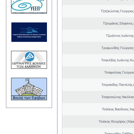
Τζιτζικώστας Γεώργιο
Τζουμάκας Στέφανος 
Τζωάννος Ιωάννης
Τρυφωνίδης Γεώργιος
Τσακλίδης Ιωάννης Κ
Τσαφούλιας Γεώργιο
Τσερτικίδης Παντελής
Τσιαρτσιώνης Νικόλαο
Τσιλίκας Βασίλειος Χ
Τσιόκας Θεοχάρης (Χάρη
Τσιτουρίδης Σάββας