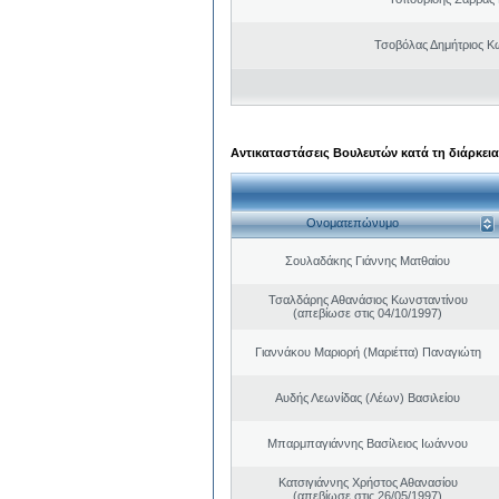
Τσοβόλας Δημήτριος Κ
Αντικαταστάσεις Βουλευτών κατά τη διάρκεια
Ονοματεπώνυμο
Σουλαδάκης Γιάννης Ματθαίου
Τσαλδάρης Αθανάσιος Κωνσταντίνου
(απεβίωσε στις 04/10/1997)
Γιαννάκου Μαριορή (Μαριέττα) Παναγιώτη
Αυδής Λεωνίδας (Λέων) Βασιλείου
Μπαρμπαγιάννης Βασίλειος Ιωάννου
Κατσιγιάννης Χρήστος Αθανασίου
(απεβίωσε στις 26/05/1997)