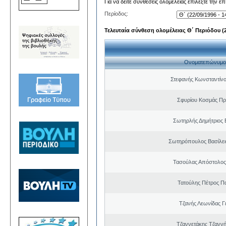
Για να δείτε συνθέσεις ολομέλειας επιλέξτε την ε
Περίοδος:
Τελευταία σύνθεση ολομέλειας Θ΄ Περιόδου (22
Ονοματεπώνυμο
Στεφανής Κωνσταντίνο
Σφυρίου Κοσμάς Π
Σωτηρλής Δημήτριος
Σωτηρόπουλος Βασίλει
Τασούλας Απόστολος
Τατούλης Πέτρος Π
Τζανής Λεωνίδας Γ
Τζαννετάκης Τζαννή