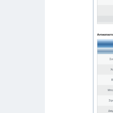
Αντικαταστά
Σο
Χ
Β
Μπα
Στ
Δια