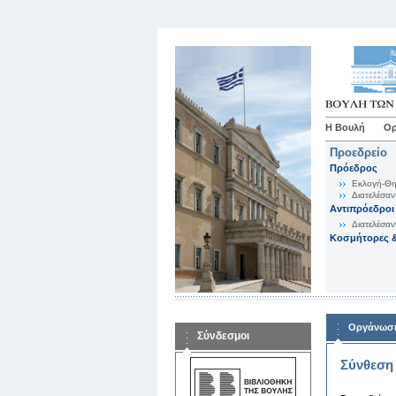
Η Βουλή
Ορ
Προεδρείο
Πρόεδρος
Εκλογή-Θη
Διατελέσαν
Αντιπρόεδροι
Διατελέσαν
Κοσμήτορες &
Οργάνωση
Σύνδεσμοι
Σύνθεση