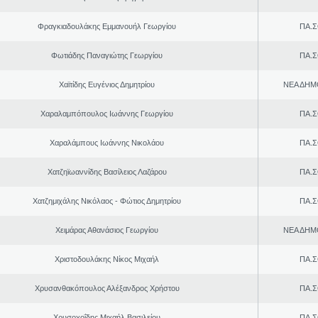
Φραγκιαδουλάκης Εμμανουήλ Γεωργίου
ΠΑ.Σ
Φωτιάδης Παναγιώτης Γεωργίου
ΠΑ.Σ
Χαϊτίδης Ευγένιος Δημητρίου
ΝΕΑ ΔΗΜ
Χαραλαμπόπουλος Ιωάννης Γεωργίου
ΠΑ.Σ
Χαραλάμπους Ιωάννης Νικολάου
ΠΑ.Σ
Χατζηϊωαννίδης Βασίλειος Λαζάρου
ΠΑ.Σ
Χατζημιχάλης Νικόλαος - Φώτιος Δημητρίου
ΠΑ.Σ
Χειμάρας Αθανάσιος Γεωργίου
ΝΕΑ ΔΗΜ
Χριστοδουλάκης Νίκος Μιχαήλ
ΠΑ.Σ
Χρυσανθακόπουλος Αλέξανδρος Χρήστου
ΠΑ.Σ
Χρυσοχοΐδης Μιχαήλ Βασιλείου
ΠΑ.Σ