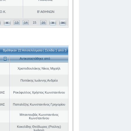
Ο.Κ.
Β' ΑΘΗΝΩΝ
13
14
15
16
Βρέθηκαν 22 Αποτελέσματα | Σελίδα 1 από 3
Αντικαταστάθηκε από
Χριστοδουλάκης Νίκος Μιχαήλ
Ποττάκης Ιωάννης Ανδρέα
ΙΑΣ
Ροκόφυλλος Χρήστος Κωνσταντίνου
ΙΑΣ
Παπαλέξης Κωνσταντίνος Γρηγορίου
Μπαντουβάς Κωνσταντίνος
Κωνσταντίνου
Κοκελίδης Θεόδωρος (Ρούλης)
Ιωάννη