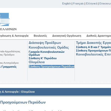
English
|
Français
|
Ελληνικά
|
Επικοινω
γάνωση & Λειτουργία
Βουλευτές
Διοικητική Οργάνωση
Διεθνείς Δραστηρι
Διάσκεψη Προέδρων
Τμήμα Διακοπής Εργ
Κοινοβουλευτικές Ομάδες
Σύνθεση Α Β και Γ Τμημά
Σύνθεση Προηγούμενων Π
τεία-Αρμοδιότητες
Γραφεία Κοινοβουλευτικών
Κοινοβουλευτικές Επι
τες Πρόεδροι
Ομάδων
Σύνθεση K' Περιόδου
Ολομέλεια
τες Αντιπρόεδροι
Σύνθεση Προηγούμενων Περιόδων
 Γραμματείς
:
 & Λειτουργία
Ολομέλεια
 Προηγούμενων Περιόδων