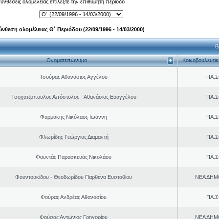
 συνθέσεις ολομέλειας επιλέξτε την επιθυμητή περίοδο
ύνθεση ολομέλειας Θ΄ Περιόδου (22/09/1996 - 14/03/2000)
Β
Ονοματεπώνυμο
Κοινοβουλευτι
Τσούρας Αθανάσιος Αγγέλου
ΠΑ.Σ
Τσοχατζόπουλος Απόστολος - Αθανάσιος Ευαγγέλου
ΠΑ.Σ
Φαρμάκης Νικόλαος Ιωάννη
ΠΑ.Σ
Φλωρίδης Γεώργιος Διαμαντή
ΠΑ.Σ
Φουντάς Παρασκευάς Νικολάου
ΠΑ.Σ
Φουντουκίδου - Θεοδωρίδου Παρθένα Ευσταθίου
ΝΕΑ ΔΗΜ
Φούρας Ανδρέας Αθανασίου
ΠΑ.Σ
Φούσας Αντώνιος Γρηγορίου
ΝΕΑ ΔΗΜ