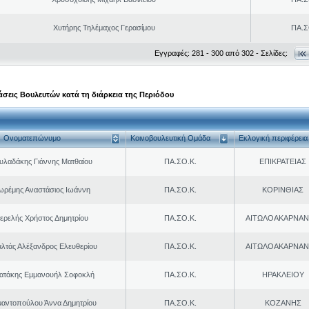
Χυτήρης Τηλέμαχος Γερασίμου
ΠΑ.Σ
Εγγραφές: 281 - 300 από 302 - Σελίδες:
σεις Βουλευτών κατά τη διάρκεια της Περιόδου
Ονοματεπώνυμο
Κοινοβουλευτική Ομάδα
Εκλογική περιφέρεια
υλαδάκης Γιάννης Ματθαίου
ΠΑ.ΣΟ.Κ.
ΕΠΙΚΡΑΤΕΙΑΣ
ωρέμης Αναστάσιος Ιωάννη
ΠΑ.ΣΟ.Κ.
ΚΟΡΙΝΘΙΑΣ
ερελής Χρήστος Δημητρίου
ΠΑ.ΣΟ.Κ.
ΑΙΤΩΛΟΑΚΑΡΝΑΝ
λτάς Αλέξανδρος Ελευθερίου
ΠΑ.ΣΟ.Κ.
ΑΙΤΩΛΟΑΚΑΡΝΑΝ
ρατάκης Εμμανουήλ Σοφοκλή
ΠΑ.ΣΟ.Κ.
ΗΡΑΚΛΕΙΟΥ
μαντοπούλου Άννα Δημητρίου
ΠΑ.ΣΟ.Κ.
ΚΟΖΑΝΗΣ