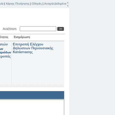
νία
|
Χάρτης Πλοήγησης
|
Οδηγίες
|
Ανοιχτά Δεδομένα
Αναζήτηση
ότητες
Ενημέρωση
ασιών
Επιτροπή Ελέγχου
Δηλώσεων Περιουσιακής
των
Κατάστασης
εριόδων
τροπές