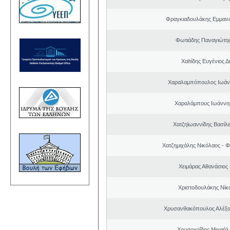
Φραγκιαδουλάκης Εμμαν
Φωτιάδης Παναγιώτη
Χαϊτίδης Ευγένιος Δ
Χαραλαμπόπουλος Ιωάν
Χαραλάμπους Ιωάννη
Χατζηϊωαννίδης Βασίλε
Χατζημιχάλης Νικόλαος - Φ
Χειμάρας Αθανάσιος
Χριστοδουλάκης Νίκ
Χρυσανθακόπουλος Αλέξα
Χρυσοχοΐδης Μιχαήλ 