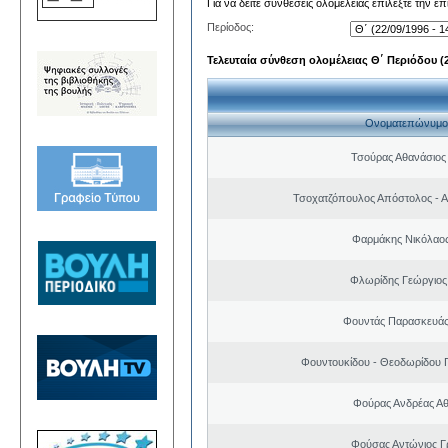
Για να δείτε συνθέσεις ολομέλειας επιλέξτε την ε
Περίοδος:
Τελευταία σύνθεση ολομέλειας Θ΄ Περιόδου (22
Ονοματεπώνυμο
Τσούρας Αθανάσιος
Τσοχατζόπουλος Απόστολος - 
Φαρμάκης Νικόλαο
Φλωρίδης Γεώργιος 
Φουντάς Παρασκευάς
Φουντουκίδου - Θεοδωρίδου 
Φούρας Ανδρέας Α
Φούσας Αντώνιος Γ