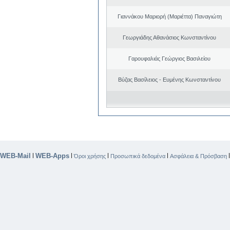
Γιαννάκου Μαριορή (Μαριέττα) Παναγιώτη
Γεωργιάδης Αθανάσιος Κωνσταντίνου
Γαρουφαλιάς Γεώργιος Βασιλείου
Βύζας Βασίλειος - Ευμένης Κωνσταντίνου
WEB-Mail
WEB-Apps
|
|
|
|
Όροι χρήσης
Προσωπικά δεδομένα
Ασφάλεια & Πρόσβαση