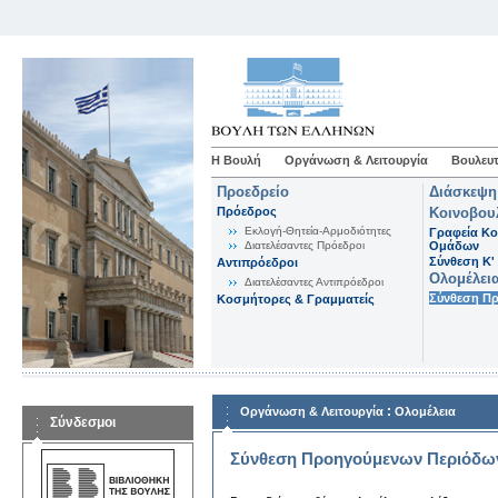
Η Βουλή
Οργάνωση & Λειτουργία
Βουλευτ
Προεδρείο
Διάσκεψη
Πρόεδρος
Κοινοβου
Εκλογή-Θητεία-Αρμοδιότητες
Γραφεία Κο
Διατελέσαντες Πρόεδροι
Ομάδων
Σύνθεση K'
Αντιπρόεδροι
Ολομέλει
Διατελέσαντες Αντιπρόεδροι
Σύνθεση Π
Κοσμήτορες & Γραμματείς
:
Οργάνωση & Λειτουργία
Ολομέλεια
Σύνδεσμοι
Σύνθεση Προηγούμενων Περιόδω