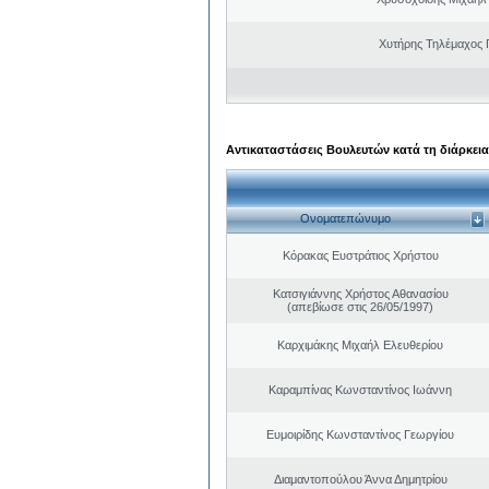
Χυτήρης Τηλέμαχος 
Αντικαταστάσεις Βουλευτών κατά τη διάρκεια
Ονοματεπώνυμο
Κόρακας Ευστράτιος Χρήστου
Κατσιγιάννης Χρήστος Αθανασίου
(απεβίωσε στις 26/05/1997)
Καρχιμάκης Μιχαήλ Ελευθερίου
Καραμπίνας Κωνσταντίνος Ιωάννη
Ευμοιρίδης Κωνσταντίνος Γεωργίου
Διαμαντοπούλου Άννα Δημητρίου